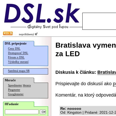
neprihlásený
Bratislava vymení
DSL pripojenie
Ceny DSL
za LED
Dostupnosť DSL
Fórum o DSL
Výsledky meraní
Satelitná mapa SR
Diskusia k článku:
Bratisla
Merače
Prispievajte do diskusií ako
p
Speedmeter
Merania
Pingmeter
Komentár, na ktorý odpovedá
Googlemeter
Hľadanie
Re: nooooo
Od: Kingston | Pridané: 2021-12-