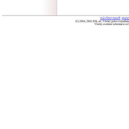
NÁVŠTEVNOSŤ
|
INZE
(C) 2004, 2005 DSL.sk | Všetky práva vyhradené
Všetky uvedené informácie sú b