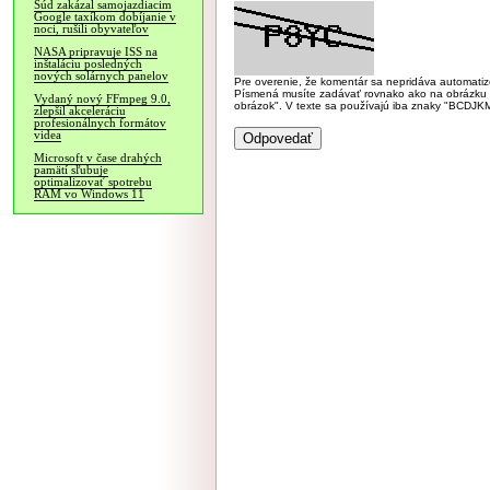
Súd zakázal samojazdiacim
Google taxíkom dobíjanie v
noci, rušili obyvateľov
NASA pripravuje ISS na
inštaláciu posledných
nových solárnych panelov
Pre overenie, že komentár sa nepridáva automatizov
Písmená musíte zadávať rovnako ako na obrázku veľk
Vydaný nový FFmpeg 9.0,
obrázok". V texte sa používajú iba znaky "BC
zlepšil akceleráciu
profesionálnych formátov
videa
Microsoft v čase drahých
pamätí sľubuje
optimalizovať spotrebu
RAM vo Windows 11