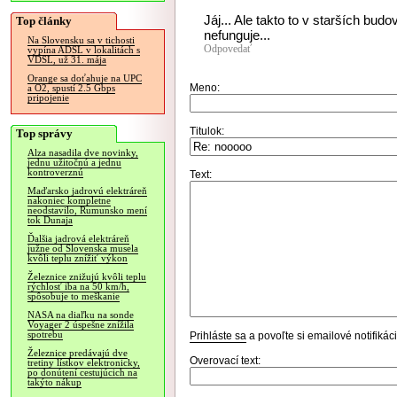
Jáj... Ale takto to v starších bud
Top články
nefunguje...
Na Slovensku sa v tichosti
Odpovedať
vypína ADSL v lokalitách s
VDSL, už 31. mája
Orange sa doťahuje na UPC
Meno:
a O2, spustí 2.5 Gbps
pripojenie
Titulok:
Top správy
Alza nasadila dve novinky,
jednu užitočnú a jednu
kontroverznú
Text:
Maďarsko jadrovú elektráreň
nakoniec kompletne
neodstavilo, Rumunsko mení
tok Dunaja
Ďalšia jadrová elektráreň
južne od Slovenska musela
kvôli teplu znížiť výkon
Železnice znižujú kvôli teplu
rýchlosť iba na 50 km/h,
spôsobuje to meškanie
NASA na diaľku na sonde
Voyager 2 úspešne znížila
spotrebu
Prihláste sa
a povoľte si emailové notifiká
Železnice predávajú dve
Overovací text:
tretiny lístkov elektronicky,
po donútení cestujúcich na
takýto nákup