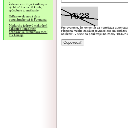
Železnice znižujú kvôli teplu
rýchlosť iba na 50 km/h,
spôsobuje to meškanie
Odštartovala nová séria
populárneho sci-fi Futurama
Maďarsko jadrovú elektráreň
Pre overenie, že komentár sa nepridáva automatizov
nakoniec kompletne
Písmená musíte zadávať rovnako ako na obrázku veľk
neodstavilo, Rumunsko mení
obrázok". V texte sa používajú iba znaky "BC
tok Dunaja