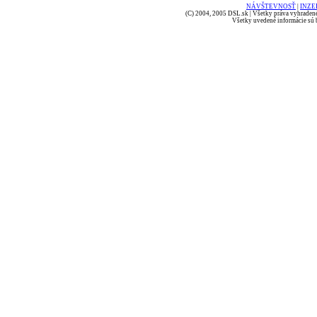
NÁVŠTEVNOSŤ
|
INZE
(C) 2004, 2005 DSL.sk | Všetky práva vyhradené
Všetky uvedené informácie sú b