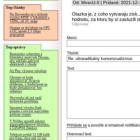
Od: MirecU-II | Pridané: 2021-12
Top články
Otazka je, z coho vytvaraju zisk.
Na Slovensku sa v tichosti
vypína ADSL v lokalitách s
hodnotu, za ktoru by si zasluzili 
VDSL, už 31. mája
Odpovedať
Orange sa doťahuje na UPC
a O2, spustí 2.5 Gbps
pripojenie
Meno:
Top správy
Titulok:
Rumunsko odstrelmi a
blokádou mení tok Dunaja,
aby udržalo jadrovú
elektráreň v chode
Text:
Joj Play výrazne zdražuje
Chrome sa bude
aktualizovať dvakrát
týždenne, v budúcnosti sa
bude aktualizovať bez
reštartov
Slovensko.sk má opäť
technické problémy
Spustená výroba flash
pamäte s novým najvyšším
počtom vrstiev
V Poľsku spustili takmer
gigawatthodinové úložisko,
Prihláste sa
a povoľte si emailové notifiká
z LiFePO4 článkov
Overovací text:
Telekom pridal 12 GB balík
pre Easy, chce zaň 12 eur