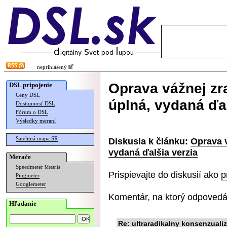
neprihlásený
Oprava vážnej zra
DSL pripojenie
Ceny DSL
úplná, vydaná ďal
Dostupnosť DSL
Fórum o DSL
Výsledky meraní
Satelitná mapa SR
Diskusia k článku:
Oprava v
vydaná ďalšia verzia
Merače
Speedmeter
Merania
Prispievajte do diskusií ako
p
Pingmeter
Googlemeter
Komentár, na ktorý odpovedá
Hľadanie
Re: ultraradikalny konsenzual