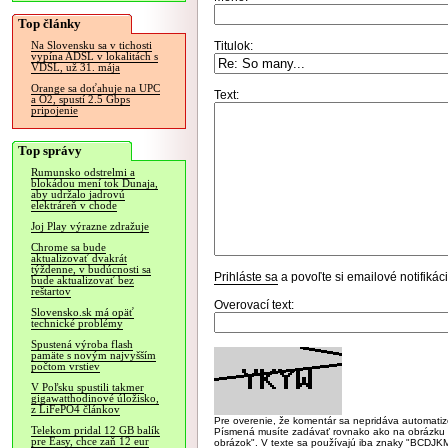
Top články
Titulok:
Na Slovensku sa v tichosti
vypína ADSL v lokalitách s
VDSL, už 31. mája
Orange sa doťahuje na UPC
Text:
a O2, spustí 2.5 Gbps
pripojenie
Top správy
Rumunsko odstrelmi a
blokádou mení tok Dunaja,
aby udržalo jadrovú
elektráreň v chode
Joj Play výrazne zdražuje
Chrome sa bude
aktualizovať dvakrát
týždenne, v budúcnosti sa
Prihláste sa
a povoľte si emailové notifiká
bude aktualizovať bez
reštartov
Overovací text:
Slovensko.sk má opäť
technické problémy
Spustená výroba flash
pamäte s novým najvyšším
počtom vrstiev
V Poľsku spustili takmer
gigawatthodinové úložisko,
z LiFePO4 článkov
Pre overenie, že komentár sa nepridáva automatizov
Telekom pridal 12 GB balík
Písmená musíte zadávať rovnako ako na obrázku veľk
pre Easy, chce zaň 12 eur
obrázok". V texte sa používajú iba znaky "BC