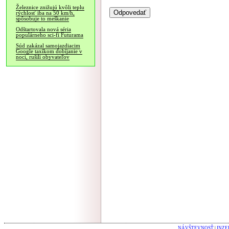
Železnice znižujú kvôli teplu
rýchlosť iba na 50 km/h,
spôsobuje to meškanie
Odštartovala nová séria
populárneho sci-fi Futurama
Súd zakázal samojazdiacim
Google taxíkom dobíjanie v
noci, rušili obyvateľov
NÁVŠTEVNOSŤ
|
INZE