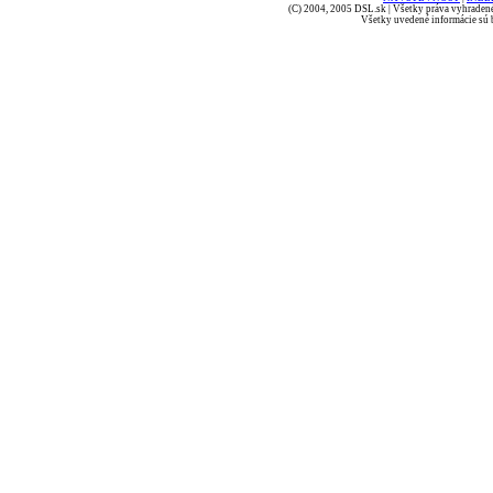
(C) 2004, 2005 DSL.sk | Všetky práva vyhradené
Všetky uvedené informácie sú b