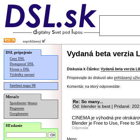
neprihlásený
Vydaná beta verzia L
DSL pripojenie
Ceny DSL
Dostupnosť DSL
Diskusia k článku:
Vydaná beta verzia Li
Fórum o DSL
Výsledky meraní
Prispievajte do diskusií ako
prihlásený užív
Satelitná mapa SR
Komentár, na ktorý odpovedáte:
Merače
Re: So many...
Speedmeter
Merania
Od: blender is best | Pridané: 20
Pingmeter
Googlemeter
CINEMA je výhodná pre otrokáro
Blender je Free to Use, Free to S
Hľadanie
Odpovedať
Meno: