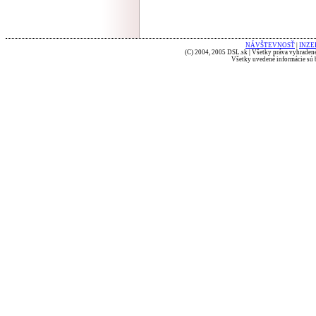
NÁVŠTEVNOSŤ
|
INZE
(C) 2004, 2005 DSL.sk | Všetky práva vyhradené
Všetky uvedené informácie sú b