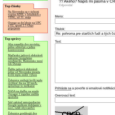
?? Akého? Napíš mi pásma v ČR 
Odpovedať
Top články
Na Slovensku sa v tichosti
vypína ADSL v lokalitách s
Meno:
VDSL, už 31. mája
Orange sa doťahuje na UPC
a O2, spustí 2.5 Gbps
pripojenie
Titulok:
Top správy
Text:
Alza nasadila dve novinky,
jednu užitočnú a jednu
kontroverznú
Maďarsko jadrovú elektráreň
nakoniec kompletne
neodstavilo, Rumunsko mení
tok Dunaja
Ďalšia jadrová elektráreň
južne od Slovenska musela
kvôli teplu znížiť výkon
Železnice znižujú kvôli teplu
rýchlosť iba na 50 km/h,
spôsobuje to meškanie
Prihláste sa
a povoľte si emailové notifiká
NASA na diaľku na sonde
Voyager 2 úspešne znížila
Overovací text:
spotrebu
Súd zakázal samojazdiacim
Google taxíkom dobíjanie v
noci, rušili obyvateľov
Železnice predávajú dve