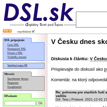
neprihlásený
V Česku dnes sko
DSL pripojenie
Ceny DSL
Dostupnosť DSL
Fórum o DSL
Výsledky meraní
Diskusia k článku:
V Česku
Satelitná mapa SR
Prispievajte do diskusií ako
p
Merače
Komentár, na ktorý odpovedá
Speedmeter
Merania
Pingmeter
Googlemeter
Re: pohroma pre starších ľudí 
Hľadanie
vačklu
Od: Teta | Pridané: 2021-12-01 1