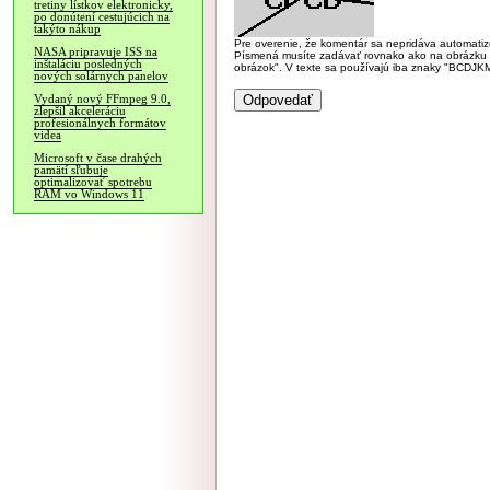
tretiny lístkov elektronicky,
po donútení cestujúcich na
takýto nákup
Pre overenie, že komentár sa nepridáva automatizov
NASA pripravuje ISS na
Písmená musíte zadávať rovnako ako na obrázku veľk
inštaláciu posledných
obrázok". V texte sa používajú iba znaky "BC
nových solárnych panelov
Vydaný nový FFmpeg 9.0,
zlepšil akceleráciu
profesionálnych formátov
videa
Microsoft v čase drahých
pamätí sľubuje
optimalizovať spotrebu
RAM vo Windows 11