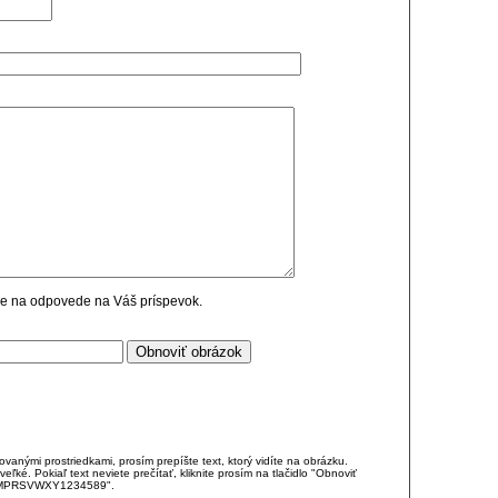
cie na odpovede na Váš príspevok.
anými prostriedkami, prosím prepíšte text, ktorý vidíte na obrázku.
é. Pokiaľ text neviete prečítať, kliknite prosím na tlačidlo "Obnoviť
DJKMPRSVWXY1234589".