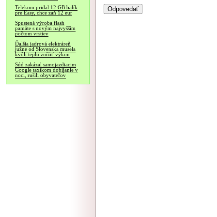
Telekom pridal 12 GB balík
pre Easy, chce zaň 12 eur
Spustená výroba flash
pamäte s novým najvyšším
počtom vrstiev
Ďalšia jadrová elektráreň
južne od Slovenska musela
kvôli teplu znížiť výkon
Súd zakázal samojazdiacim
Google taxíkom dobíjanie v
noci, rušili obyvateľov