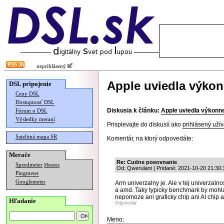
neprihlásený
Apple uviedla výko
DSL pripojenie
Ceny DSL
Dostupnosť DSL
Diskusia k článku:
Apple uviedla výkon
Fórum o DSL
Výsledky meraní
Prispievajte do diskusií ako
prihlásený užív
Satelitná mapa SR
Komentár, na ktorý odpovedáte:
Merače
Re: Cudne poeovnanie
Speedmeter
Merania
Od: Qwerulant | Pridané: 2021-10-20 21:30:
Pingmeter
Googlemeter
Arm univerzalny je. Ale v tej univerzaln
a amd. Taky typicky benchmark by mohla 
nepomoze ani graficky chip ani AI chip a 
Hľadanie
Odpovedať
Meno: