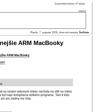
Za poslednú hodinu: 67 meraní
inzercia
Piatok, 7. augusta 2026, dnes má meniny
Štefánia
nnejšie ARM MacBooky
nejšie ARM MacBooky
ateľ
.
34
osti sa svojim vykonom vobec nechyta na x86 on intelu
byt napr kompilacia velkeho programu. Tam ti totiz
asi ani ziadny iny chip.