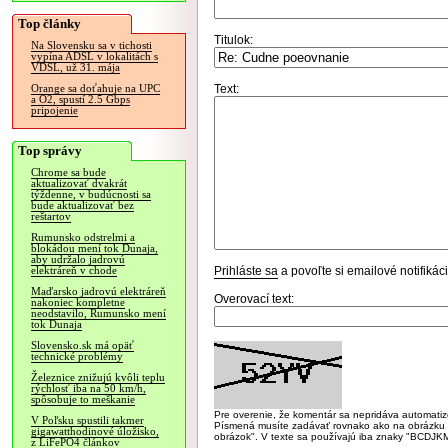
Top články
Titulok:
Na Slovensku sa v tichosti
vypína ADSL v lokalitách s
VDSL, už 31. mája
Text:
Orange sa doťahuje na UPC
a O2, spustí 2.5 Gbps
pripojenie
Top správy
Chrome sa bude
aktualizovať dvakrát
týždenne, v budúcnosti sa
bude aktualizovať bez
reštartov
Rumunsko odstrelmi a
blokádou mení tok Dunaja,
aby udržalo jadrovú
Prihláste sa
a povoľte si emailové notifiká
elektráreň v chode
Maďarsko jadrovú elektráreň
Overovací text:
nakoniec kompletne
neodstavilo, Rumunsko mení
tok Dunaja
Slovensko.sk má opäť
technické problémy
Železnice znižujú kvôli teplu
rýchlosť iba na 50 km/h,
spôsobuje to meškanie
Pre overenie, že komentár sa nepridáva automatizov
V Poľsku spustili takmer
Písmená musíte zadávať rovnako ako na obrázku veľk
gigawatthodinové úložisko,
obrázok". V texte sa používajú iba znaky "BC
z LiFePO4 článkov