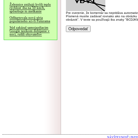
Železnice znižujú kvôli teplu
rýchlosť iba na 50 km/h,
spôsobuje to meškanie
Pre overenie, že komentár sa nepridáva automatizov
Písmená musíte zadávať rovnako ako na obrázku veľk
Odštartovala nová séria
obrázok". V texte sa používajú iba znaky "BC
populárneho sci-fi Futurama
Súd zakázal samojazdiacim
Google taxíkom dobíjanie v
noci, rušili obyvateľov
NÁVŠTEVNOSŤ
|
INZE