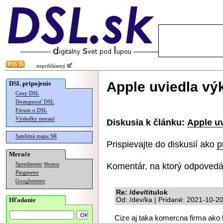
neprihlásený
Apple uviedla v
DSL pripojenie
Ceny DSL
Dostupnosť DSL
Fórum o DSL
Výsledky meraní
Diskusia k článku:
Apple u
Satelitná mapa SR
Prispievajte do diskusií ako
p
Merače
Komentár, na ktorý odpovedá
Speedmeter
Merania
Pingmeter
Googlemeter
Re: /dev/titulok
Hľadanie
Od: /dev/ka | Pridané: 2021-10-2
Cize aj taka komercna firma ako