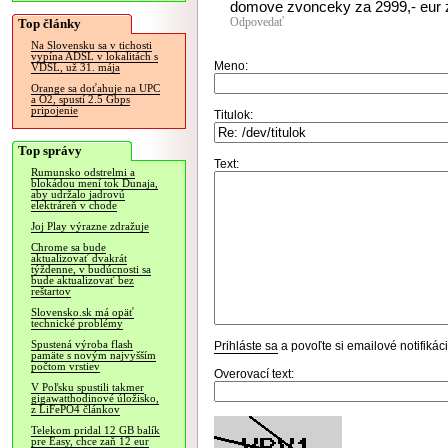
domove zvonceky za 2999,- eur 
Odpovedať
Top články
Na Slovensku sa v tichosti
vypína ADSL v lokalitách s
Meno:
VDSL, už 31. mája
Orange sa doťahuje na UPC
a O2, spustí 2.5 Gbps
pripojenie
Titulok:
Top správy
Text:
Rumunsko odstrelmi a
blokádou mení tok Dunaja,
aby udržalo jadrovú
elektráreň v chode
Joj Play výrazne zdražuje
Chrome sa bude
aktualizovať dvakrát
týždenne, v budúcnosti sa
bude aktualizovať bez
reštartov
Slovensko.sk má opäť
technické problémy
Spustená výroba flash
Prihláste sa
a povoľte si emailové notifiká
pamäte s novým najvyšším
počtom vrstiev
Overovací text:
V Poľsku spustili takmer
gigawatthodinové úložisko,
z LiFePO4 článkov
Telekom pridal 12 GB balík
pre Easy, chce zaň 12 eur