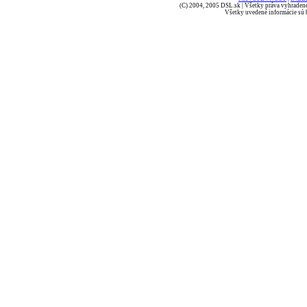
(C) 2004, 2005 DSL.sk | Všetky práva vyhradené
Všetky uvedené informácie sú b