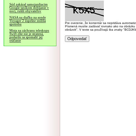
Súd zakázal samojazdiacim
Google taxíkom dobíjanie v
noci, rušili obyvateľov
NASA na diaľku na sonde
Voyager 2 úspešne znížila
Pre overenie, že komentár sa nepridáva automatizov
spotrebu
Písmená musíte zadávať rovnako ako na obrázku veľk
obrázok". V texte sa používajú iba znaky "BC
Misia na záchranu teleskopu
Swift ešte nie je stratená,
podarilo sa spomaliť jej
otáčanie