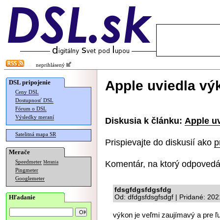
neprihlásený
Apple uviedla v
DSL pripojenie
Ceny DSL
Dostupnosť DSL
Fórum o DSL
Výsledky meraní
Diskusia k článku:
Apple u
Satelitná mapa SR
Prispievajte do diskusií ako
p
Merače
Komentár, na ktorý odpovedá
Speedmeter
Merania
Pingmeter
Googlemeter
fdsgfdgsfdgsfdg
Hľadanie
Od: dfdgsfdsgfsdgf | Pridané: 20
výkon je veľmi zaujímavý a pre ľud