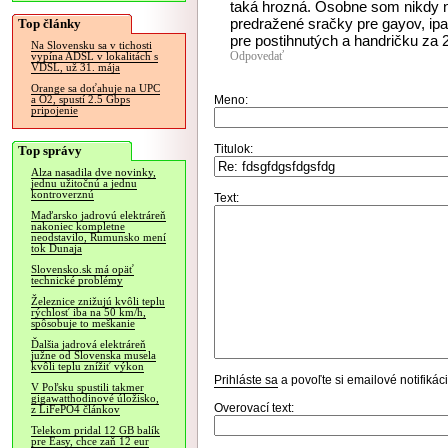
taká hrozná. Osobne som nikdy ni
predražené sračky pre gayov, ipa
Top články
pre postihnutých a handričku za 25
Na Slovensku sa v tichosti
Odpovedať
vypína ADSL v lokalitách s
VDSL, už 31. mája
Orange sa doťahuje na UPC
Meno:
a O2, spustí 2.5 Gbps
pripojenie
Titulok:
Top správy
Alza nasadila dve novinky,
jednu užitočnú a jednu
kontroverznú
Text:
Maďarsko jadrovú elektráreň
nakoniec kompletne
neodstavilo, Rumunsko mení
tok Dunaja
Slovensko.sk má opäť
technické problémy
Železnice znižujú kvôli teplu
rýchlosť iba na 50 km/h,
spôsobuje to meškanie
Ďalšia jadrová elektráreň
južne od Slovenska musela
kvôli teplu znížiť výkon
Prihláste sa
a povoľte si emailové notifiká
V Poľsku spustili takmer
gigawatthodinové úložisko,
Overovací text:
z LiFePO4 článkov
Telekom pridal 12 GB balík
pre Easy, chce zaň 12 eur