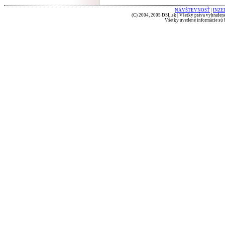
NÁVŠTEVNOSŤ
|
INZE
(C) 2004, 2005 DSL.sk | Všetky práva vyhradené
Všetky uvedené informácie sú b