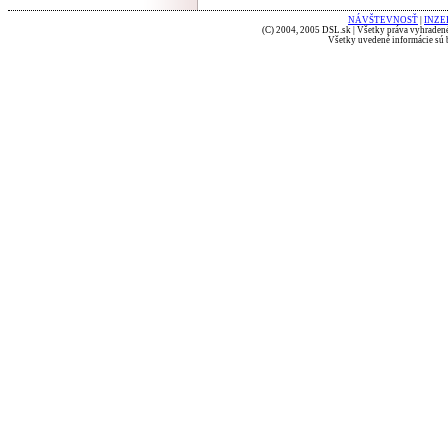
NÁVŠTEVNOSŤ
|
INZE
(C) 2004, 2005 DSL.sk | Všetky práva vyhradené
Všetky uvedené informácie sú b