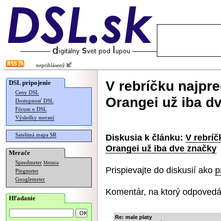
neprihlásený
V rebríčku najpr
DSL pripojenie
Ceny DSL
Orangei už iba d
Dostupnosť DSL
Fórum o DSL
Výsledky meraní
Satelitná mapa SR
Diskusia k článku:
V rebríč
Orangei už iba dve značky
Merače
Speedmeter
Merania
Prispievajte do diskusií ako
p
Pingmeter
Googlemeter
Komentár, na ktorý odpovedá
Hľadanie
Re: male platy