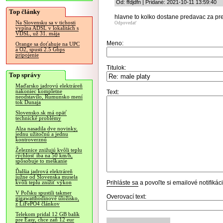
Od: ffdjdfn | Pridané: 2021-10-11 13:59:40
Top články
hlavne to kolko dostane predavac za pr
Na Slovensku sa v tichosti
Odpovedať
vypína ADSL v lokalitách s
VDSL, už 31. mája
Meno:
Orange sa doťahuje na UPC
a O2, spustí 2.5 Gbps
pripojenie
Titulok:
Top správy
Maďarsko jadrovú elektráreň
nakoniec kompletne
Text:
neodstavilo, Rumunsko mení
tok Dunaja
Slovensko.sk má opäť
technické problémy
Alza nasadila dve novinky,
jednu užitočnú a jednu
kontroverznú
Železnice znižujú kvôli teplu
rýchlosť iba na 50 km/h,
spôsobuje to meškanie
Ďalšia jadrová elektráreň
južne od Slovenska musela
Prihláste sa
a povoľte si emailové notifiká
kvôli teplu znížiť výkon
V Poľsku spustili takmer
Overovací text:
gigawatthodinové úložisko,
z LiFePO4 článkov
Telekom pridal 12 GB balík
pre Easy, chce zaň 12 eur