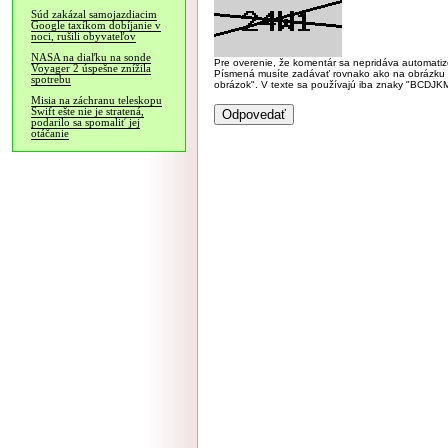
Súd zakázal samojazdiacim
Google taxíkom dobíjanie v
noci, rušili obyvateľov
NASA na diaľku na sonde
Pre overenie, že komentár sa nepridáva automatizov
Voyager 2 úspešne znížila
Písmená musíte zadávať rovnako ako na obrázku veľk
spotrebu
obrázok". V texte sa používajú iba znaky "BC
Misia na záchranu teleskopu
Swift ešte nie je stratená,
podarilo sa spomaliť jej
otáčanie