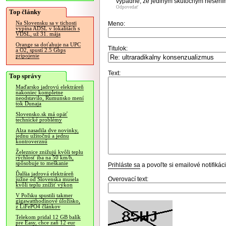
vypadne, že jediným skutočným riešením 
Odpovedať
Top články
Na Slovensku sa v tichosti
Meno:
vypína ADSL v lokalitách s
VDSL, už 31. mája
Orange sa doťahuje na UPC
Titulok:
a O2, spustí 2.5 Gbps
pripojenie
Text:
Top správy
Maďarsko jadrovú elektráreň
nakoniec kompletne
neodstavilo, Rumunsko mení
tok Dunaja
Slovensko.sk má opäť
technické problémy
Alza nasadila dve novinky,
jednu užitočnú a jednu
kontroverznú
Železnice znižujú kvôli teplu
rýchlosť iba na 50 km/h,
spôsobuje to meškanie
Prihláste sa
a povoľte si emailové notifiká
Ďalšia jadrová elektráreň
Overovací text:
južne od Slovenska musela
kvôli teplu znížiť výkon
V Poľsku spustili takmer
gigawatthodinové úložisko,
z LiFePO4 článkov
Telekom pridal 12 GB balík
pre Easy, chce zaň 12 eur