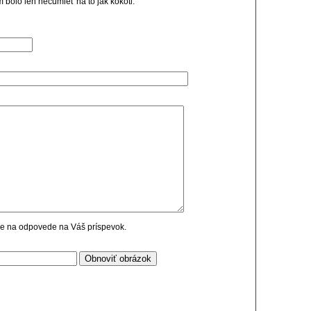
bolo len nečumieť na to jak kokoti.
cie na odpovede na Váš príspevok.