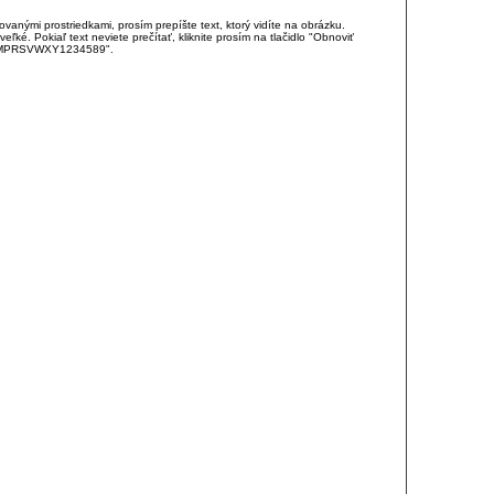
anými prostriedkami, prosím prepíšte text, ktorý vidíte na obrázku.
é. Pokiaľ text neviete prečítať, kliknite prosím na tlačidlo "Obnoviť
DJKMPRSVWXY1234589".