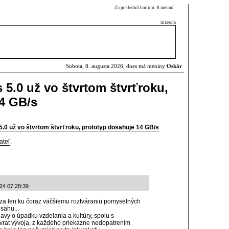
Za poslednú hodinu: 8 meraní
inzercia
Sobota, 8. augusta 2026, dnes má meniny
Oskár
 5.0 už vo štvrtom štvrťroku,
4 GB/s
.0 už vo štvrtom štvrťroku, prototyp dosahuje 14 GB/s
ateľ
.
-24 07:28:39
za len ku čoraz väčšiemu roztváraniu pomyselných
sahu...
vy o úpadku vzdelania a kultúry, spolu s
vrat vývoja, z každého priekazne nedopatrením