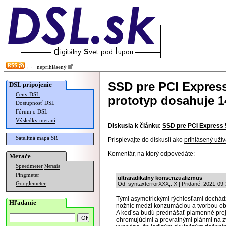
neprihlásený
SSD pre PCI Express
DSL pripojenie
Ceny DSL
prototyp dosahuje 1
Dostupnosť DSL
Fórum o DSL
Výsledky meraní
Diskusia k článku:
SSD pre PCI Express 5
Satelitná mapa SR
Prispievajte do diskusií ako
prihlásený užív
Komentár, na ktorý odpovedáte:
Merače
Speedmeter
Merania
Pingmeter
ultraradikalny konsenzualizmus
Googlemeter
Od: syntaxterrorXXX,. X | Pridané: 2021-09
Tými asymetrickými rýchlosťami dochád
Hľadanie
nožníc medzi konzumáciou a tvorbou ob
A keď sa budú prednášať plamenné preja
ohromujúcimi a prevratnými plánmi na z