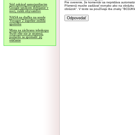
Pre overenie, že komentár sa nepridáva automatizov
Súd zakázal samojazdiacim
Písmená musíte zadávať rovnako ako na obrázku veľk
Google taxíkom dobíjanie v
obrázok". V texte sa používajú iba znaky "BC
noci, rušili obyvateľov
NASA na diaľku na sonde
Voyager 2 úspešne znížila
spotrebu
Misia na záchranu teleskopu
Swift ešte nie je stratená,
podarilo sa spomaliť jej
otáčanie