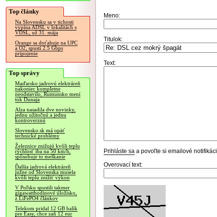
Top články
Meno:
Na Slovensku sa v tichosti
vypína ADSL v lokalitách s
VDSL, už 31. mája
Titulok:
Orange sa doťahuje na UPC
a O2, spustí 2.5 Gbps
pripojenie
Text:
Top správy
Maďarsko jadrovú elektráreň
nakoniec kompletne
neodstavilo, Rumunsko mení
tok Dunaja
Alza nasadila dve novinky,
jednu užitočnú a jednu
kontroverznú
Slovensko.sk má opäť
technické problémy
Železnice znižujú kvôli teplu
Prihláste sa
a povoľte si emailové notifiká
rýchlosť iba na 50 km/h,
spôsobuje to meškanie
Overovací text:
Ďalšia jadrová elektráreň
južne od Slovenska musela
kvôli teplu znížiť výkon
V Poľsku spustili takmer
gigawatthodinové úložisko,
z LiFePO4 článkov
Telekom pridal 12 GB balík
pre Easy, chce zaň 12 eur