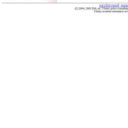
NÁVŠTEVNOSŤ
|
INZE
(C) 2004, 2005 DSL.sk | Všetky práva vyhradené
Všetky uvedené informácie sú b