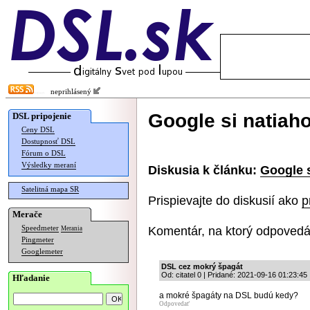
neprihlásený
Google si natiaho
DSL pripojenie
Ceny DSL
Dostupnosť DSL
Fórum o DSL
Výsledky meraní
Diskusia k článku:
Google s
Satelitná mapa SR
Prispievajte do diskusií ako
p
Merače
Komentár, na ktorý odpovedá
Speedmeter
Merania
Pingmeter
Googlemeter
DSL cez mokrý špagát
Od: citatel 0 | Pridané: 2021-09-16 01:23:45
Hľadanie
a mokré špagáty na DSL budú kedy?
Odpovedať