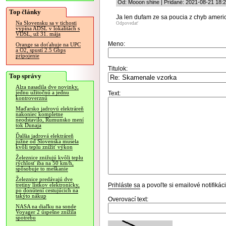
Od: Mooon shine | Pridané: 2021-08-21 18:
Top články
Ja len dufam ze sa poucia z chyb amer
Na Slovensku sa v tichosti
Odpovedať
vypína ADSL v lokalitách s
VDSL, už 31. mája
Meno:
Orange sa doťahuje na UPC
a O2, spustí 2.5 Gbps
pripojenie
Titulok:
Top správy
Alza nasadila dve novinky,
jednu užitočnú a jednu
Text:
kontroverznú
Maďarsko jadrovú elektráreň
nakoniec kompletne
neodstavilo, Rumunsko mení
tok Dunaja
Ďalšia jadrová elektráreň
južne od Slovenska musela
kvôli teplu znížiť výkon
Železnice znižujú kvôli teplu
rýchlosť iba na 50 km/h,
spôsobuje to meškanie
Železnice predávajú dve
Prihláste sa
a povoľte si emailové notifiká
tretiny lístkov elektronicky,
po donútení cestujúcich na
takýto nákup
Overovací text:
NASA na diaľku na sonde
Voyager 2 úspešne znížila
spotrebu