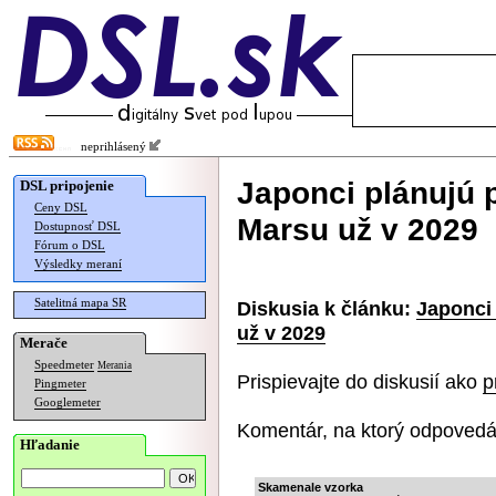
neprihlásený
Japonci plánujú 
DSL pripojenie
Ceny DSL
Marsu už v 2029
Dostupnosť DSL
Fórum o DSL
Výsledky meraní
Satelitná mapa SR
Diskusia k článku:
Japonci 
už v 2029
Merače
Speedmeter
Merania
Prispievajte do diskusií ako
p
Pingmeter
Googlemeter
Komentár, na ktorý odpovedá
Hľadanie
Skamenale vzorka