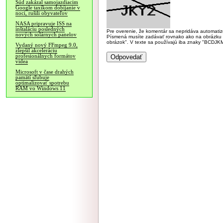
Súd zakázal samojazdiacim
Google taxíkom dobíjanie v
noci, rušili obyvateľov
NASA pripravuje ISS na
inštaláciu posledných
Pre overenie, že komentár sa nepridáva automatizov
nových solárnych panelov
Písmená musíte zadávať rovnako ako na obrázku veľk
obrázok". V texte sa používajú iba znaky "BC
Vydaný nový FFmpeg 9.0,
zlepšil akceleráciu
profesionálnych formátov
videa
Microsoft v čase drahých
pamätí sľubuje
optimalizovať spotrebu
RAM vo Windows 11