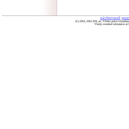
NÁVŠTEVNOSŤ
|
INZE
(C) 2004, 2005 DSL.sk | Všetky práva vyhradené
Všetky uvedené informácie sú b