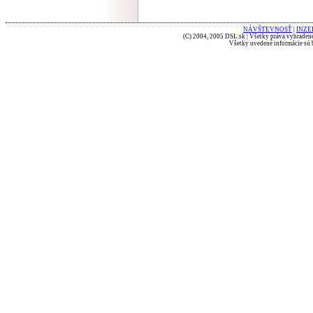
NÁVŠTEVNOSŤ
|
INZE
(C) 2004, 2005 DSL.sk | Všetky práva vyhradené
Všetky uvedené informácie sú b