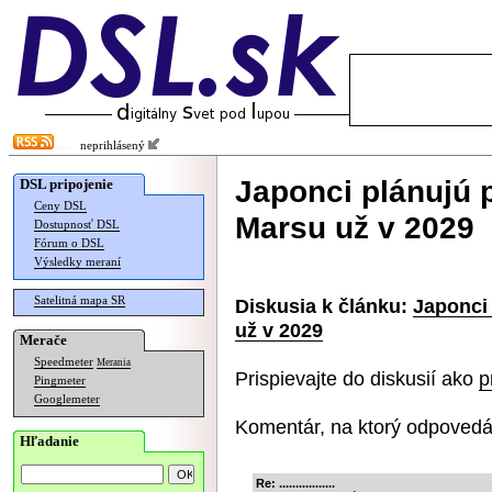
neprihlásený
Japonci plánujú 
DSL pripojenie
Ceny DSL
Marsu už v 2029
Dostupnosť DSL
Fórum o DSL
Výsledky meraní
Satelitná mapa SR
Diskusia k článku:
Japonci 
už v 2029
Merače
Speedmeter
Merania
Prispievajte do diskusií ako
p
Pingmeter
Googlemeter
Komentár, na ktorý odpovedá
Hľadanie
Re: .................