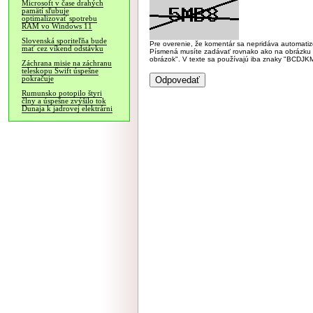
Microsoft v čase drahých
pamätí sľubuje
optimalizovať spotrebu
RAM vo Windows 11
Slovenská sporiteľňa bude
Pre overenie, že komentár sa nepridáva automatizov
mať cez víkend odstávku
Písmená musíte zadávať rovnako ako na obrázku veľk
obrázok". V texte sa používajú iba znaky "BC
Záchrana misie na záchranu
teleskopu Swift úspešne
pokračuje
Rumunsko potopilo štyri
člny a úspešne zvýšilo tok
Dunaja k jadrovej elektrárni