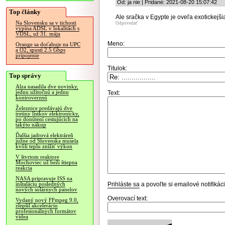
Od: ja nie | Pridané: 2021-08-20 15:07:42
Top články
Ale sračka v Egypte je oveľa exotickejši
Na Slovensku sa v tichosti
Odpovedať
vypína ADSL v lokalitách s
VDSL, už 31. mája
Meno:
Orange sa doťahuje na UPC
a O2, spustí 2.5 Gbps
pripojenie
Titulok:
Top správy
Alza nasadila dve novinky,
jednu užitočnú a jednu
Text:
kontroverznú
Železnice predávajú dve
tretiny lístkov elektronicky,
po donútení cestujúcich na
takýto nákup
Ďalšia jadrová elektráreň
južne od Slovenska musela
kvôli teplu znížiť výkon
V štvrtom reaktore
Mochoviec už beží štiepna
reakcia
NASA pripravuje ISS na
Prihláste sa
a povoľte si emailové notifiká
inštaláciu posledných
nových solárnych panelov
Overovací text:
Vydaný nový FFmpeg 9.0,
zlepšil akceleráciu
profesionálnych formátov
videa