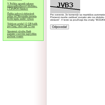
V Poľsku spustili takmer
gigawatthodinové úložisko,
z LiFePO4 článkov
Ďalšia jadrová elektráreň
Pre overenie, že komentár sa nepridáva automatizov
južne od Slovenska musela
Písmená musíte zadávať rovnako ako na obrázku veľk
kvôli teplu znížiť výkon
obrázok". V texte sa používajú iba znaky "BC
Telekom pridal 12 GB balík
pre Easy, chce zaň 12 eur
Spustená výroba flash
pamäte s novým najvyšším
počtom vrstiev