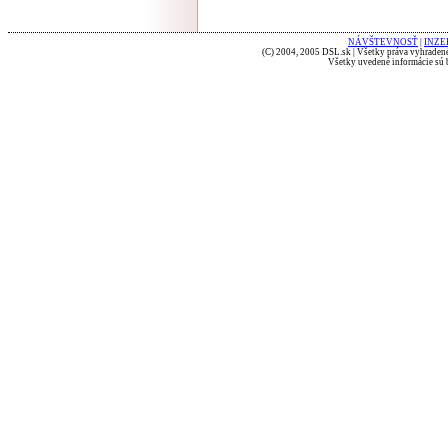
NÁVŠTEVNOSŤ
|
INZE
(C) 2004, 2005 DSL.sk | Všetky práva vyhradené
Všetky uvedené informácie sú b