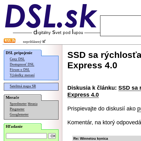
neprihlásený
SSD sa rýchlosťa
DSL pripojenie
Ceny DSL
Express 4.0
Dostupnosť DSL
Fórum o DSL
Výsledky meraní
Satelitná mapa SR
Diskusia k článku:
SSD sa 
Express 4.0
Merače
Speedmeter
Merania
Prispievajte do diskusií ako
p
Pingmeter
Googlemeter
Komentár, na ktorý odpovedá
Hľadanie
Re: Winnetou konica