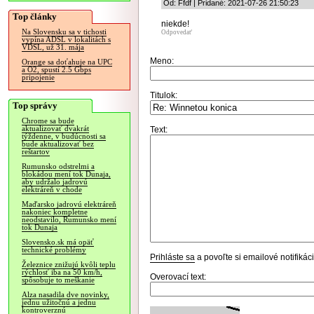
Od: Ffdf | Pridané: 2021-07-26 21:50:23
Top články
niekde!
Na Slovensku sa v tichosti
Odpovedať
vypína ADSL v lokalitách s
VDSL, už 31. mája
Meno:
Orange sa doťahuje na UPC
a O2, spustí 2.5 Gbps
pripojenie
Titulok:
Top správy
Chrome sa bude
aktualizovať dvakrát
Text:
týždenne, v budúcnosti sa
bude aktualizovať bez
reštartov
Rumunsko odstrelmi a
blokádou mení tok Dunaja,
aby udržalo jadrovú
elektráreň v chode
Maďarsko jadrovú elektráreň
nakoniec kompletne
neodstavilo, Rumunsko mení
tok Dunaja
Slovensko.sk má opäť
technické problémy
Prihláste sa
a povoľte si emailové notifiká
Železnice znižujú kvôli teplu
rýchlosť iba na 50 km/h,
Overovací text:
spôsobuje to meškanie
Alza nasadila dve novinky,
jednu užitočnú a jednu
kontroverznú