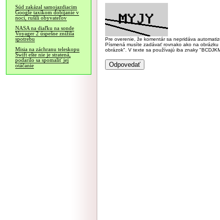
Súd zakázal samojazdiacim
Google taxíkom dobíjanie v
noci, rušili obyvateľov
NASA na diaľku na sonde
Voyager 2 úspešne znížila
spotrebu
Pre overenie, že komentár sa nepridáva automatizov
Písmená musíte zadávať rovnako ako na obrázku veľk
Misia na záchranu teleskopu
obrázok". V texte sa používajú iba znaky "BC
Swift ešte nie je stratená,
podarilo sa spomaliť jej
otáčanie