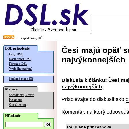
neprihlásený
Česi majú opäť s
DSL pripojenie
Ceny DSL
najvýkonnejších
Dostupnosť DSL
Fórum o DSL
Výsledky meraní
Satelitná mapa SR
Diskusia k článku:
Česi maj
najvýkonnejších
Merače
Speedmeter
Merania
Prispievajte do diskusií ako
p
Pingmeter
Googlemeter
Komentár, na ktorý odpovedá
Hľadanie
Re: diana princeznova