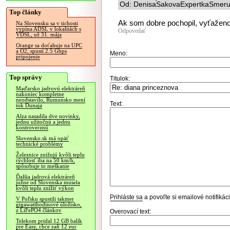
Od: DenisaSakovaExpertkaSmeruN
Top články
Ak som dobre pochopil, vyťaženo
Na Slovensku sa v tichosti
vypína ADSL v lokalitách s
Odpovedať
VDSL, už 31. mája
Orange sa doťahuje na UPC
a O2, spustí 2.5 Gbps
Meno:
pripojenie
Top správy
Titulok:
Maďarsko jadrovú elektráreň
nakoniec kompletne
neodstavilo, Rumunsko mení
Text:
tok Dunaja
Alza nasadila dve novinky,
jednu užitočnú a jednu
kontroverznú
Slovensko.sk má opäť
technické problémy
Železnice znižujú kvôli teplu
rýchlosť iba na 50 km/h,
spôsobuje to meškanie
Ďalšia jadrová elektráreň
južne od Slovenska musela
kvôli teplu znížiť výkon
Prihláste sa
a povoľte si emailové notifiká
V Poľsku spustili takmer
gigawatthodinové úložisko,
z LiFePO4 článkov
Overovací text:
Telekom pridal 12 GB balík
pre Easy, chce zaň 12 eur