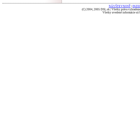
NÁVŠTEVNOSŤ
|
INZE
(C) 2004, 2005 DSL.sk | Všetky práva vyhradené
Všetky uvedené informácie sú b