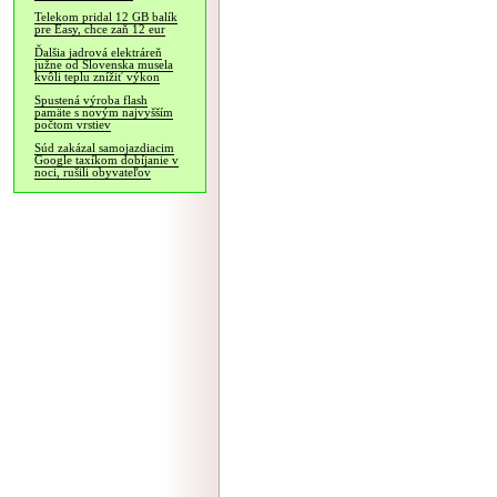
Telekom pridal 12 GB balík
pre Easy, chce zaň 12 eur
Ďalšia jadrová elektráreň
južne od Slovenska musela
kvôli teplu znížiť výkon
Spustená výroba flash
pamäte s novým najvyšším
počtom vrstiev
Súd zakázal samojazdiacim
Google taxíkom dobíjanie v
noci, rušili obyvateľov