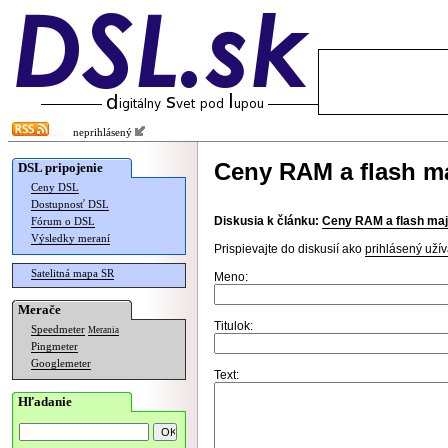
neprihlásený
Ceny RAM a flash ma
DSL pripojenie
Ceny DSL
Dostupnosť DSL
Diskusia k článku:
Ceny RAM a flash maj
Fórum o DSL
Výsledky meraní
Prispievajte do diskusií ako
prihlásený užív
Satelitná mapa SR
Meno:
Merače
Titulok:
Speedmeter
Merania
Pingmeter
Googlemeter
Text:
Hľadanie