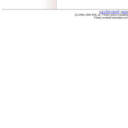
NÁVŠTEVNOSŤ
|
INZE
(C) 2004, 2005 DSL.sk | Všetky práva vyhradené
Všetky uvedené informácie sú b