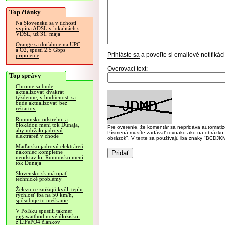
Top články
Na Slovensku sa v tichosti
vypína ADSL v lokalitách s
VDSL, už 31. mája
Orange sa doťahuje na UPC
a O2, spustí 2.5 Gbps
Prihláste sa
a povoľte si emailové notifiká
pripojenie
Overovací text:
Top správy
Chrome sa bude
aktualizovať dvakrát
týždenne, v budúcnosti sa
bude aktualizovať bez
reštartov
Rumunsko odstrelmi a
blokádou mení tok Dunaja,
Pre overenie, že komentár sa nepridáva automatizov
aby udržalo jadrovú
Písmená musíte zadávať rovnako ako na obrázku veľk
elektráreň v chode
obrázok". V texte sa používajú iba znaky "BC
Maďarsko jadrovú elektráreň
nakoniec kompletne
neodstavilo, Rumunsko mení
tok Dunaja
Slovensko.sk má opäť
technické problémy
Železnice znižujú kvôli teplu
rýchlosť iba na 50 km/h,
spôsobuje to meškanie
V Poľsku spustili takmer
gigawatthodinové úložisko,
z LiFePO4 článkov