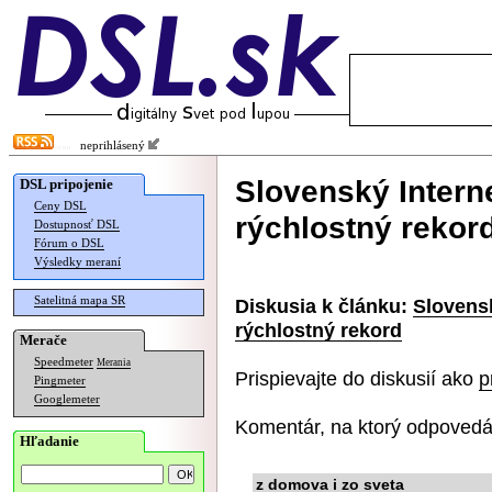
neprihlásený
Slovenský Intern
DSL pripojenie
Ceny DSL
rýchlostný rekor
Dostupnosť DSL
Fórum o DSL
Výsledky meraní
Satelitná mapa SR
Diskusia k článku:
Slovens
rýchlostný rekord
Merače
Speedmeter
Merania
Prispievajte do diskusií ako
p
Pingmeter
Googlemeter
Komentár, na ktorý odpovedá
Hľadanie
z domova i zo sveta