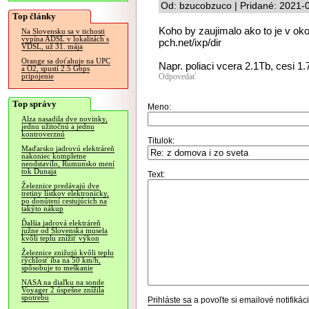
Od: bzucobzuco | Pridané: 2021-
Top články
Koho by zaujimalo ako to je v oko
Na Slovensku sa v tichosti
vypína ADSL v lokalitách s
pch.net/ixp/dir
VDSL, už 31. mája
Orange sa doťahuje na UPC
Napr. poliaci vcera 2.1Tb, cesi 
a O2, spustí 2.5 Gbps
Odpovedať
pripojenie
Top správy
Meno:
Alza nasadila dve novinky,
jednu užitočnú a jednu
kontroverznú
Titulok:
Maďarsko jadrovú elektráreň
nakoniec kompletne
neodstavilo, Rumunsko mení
tok Dunaja
Text:
Železnice predávajú dve
tretiny lístkov elektronicky,
po donútení cestujúcich na
takýto nákup
Ďalšia jadrová elektráreň
južne od Slovenska musela
kvôli teplu znížiť výkon
Železnice znižujú kvôli teplu
rýchlosť iba na 50 km/h,
spôsobuje to meškanie
NASA na diaľku na sonde
Voyager 2 úspešne znížila
spotrebu
Prihláste sa
a povoľte si emailové notifiká