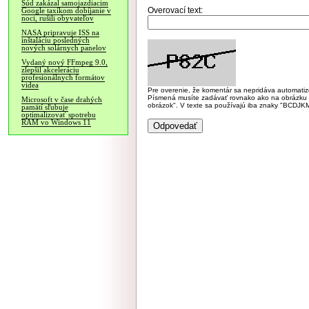
Súd zakázal samojazdiacim
Overovací text:
Google taxíkom dobíjanie v
noci, rušili obyvateľov
NASA pripravuje ISS na
inštaláciu posledných
nových solárnych panelov
Vydaný nový FFmpeg 9.0,
zlepšil akceleráciu
profesionálnych formátov
videa
Pre overenie, že komentár sa nepridáva automatizov
Písmená musíte zadávať rovnako ako na obrázku veľk
Microsoft v čase drahých
obrázok". V texte sa používajú iba znaky "BC
pamätí sľubuje
optimalizovať spotrebu
RAM vo Windows 11