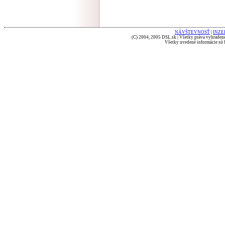
NÁVŠTEVNOSŤ
|
INZE
(C) 2004, 2005 DSL.sk | Všetky práva vyhradené
Všetky uvedené informácie sú b