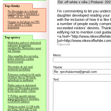
Od: off white x nike | Pridané: 2
Top články
I'm commenting to let you unders
Na Slovensku sa v tichosti
vypína ADSL v lokalitách s
daughter developed reading your
VDSL, už 31. mája
with the inclusion of how it is li
Orange sa doťahuje na UPC
a number of people easily compre
a O2, spustí 2.5 Gbps
exceeded visitors' desires. Thanks
pripojenie
edifying not to mention cool guida
<a href="http://www.nikexoffwhite
Top správy
[url=http://www.nikexoffwhite.com]o
Maďarsko jadrovú elektráreň
Odpovedať
nakoniec kompletne
neodstavilo, Rumunsko mení
tok Dunaja
Meno:
Alza nasadila dve novinky,
jednu užitočnú a jednu
kontroverznú
Slovensko.sk má opäť
Titulok:
technické problémy
Železnice znižujú kvôli teplu
rýchlosť iba na 50 km/h,
Text:
spôsobuje to meškanie
Ďalšia jadrová elektráreň
južne od Slovenska musela
kvôli teplu znížiť výkon
V Poľsku spustili takmer
gigawatthodinové úložisko,
z LiFePO4 článkov
Telekom pridal 12 GB balík
pre Easy, chce zaň 12 eur