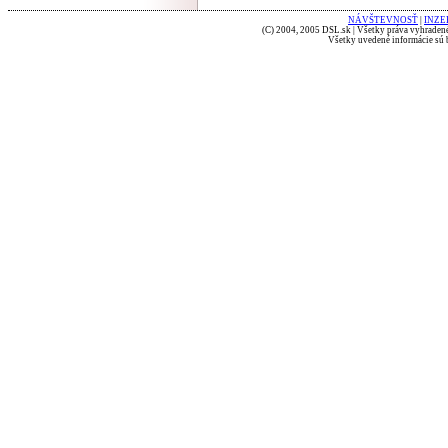
NÁVŠTEVNOSŤ
|
INZE
(C) 2004, 2005 DSL.sk | Všetky práva vyhradené
Všetky uvedené informácie sú b