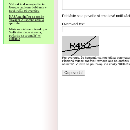
Súd zakázal samojazdiacim
Google taxíkom dobíjanie v
noci, rušili obyvateľov
Prihláste sa
a povoľte si emailové notifiká
NASA na diaľku na sonde
Voyager 2 úspešne znížila
spotrebu
Overovací text:
Misia na záchranu teleskopu
Swift ešte nie je stratená,
podarilo sa spomaliť jej
otáčanie
Pre overenie, že komentár sa nepridáva automatizov
Písmená musíte zadávať rovnako ako na obrázku veľk
obrázok". V texte sa používajú iba znaky "BC