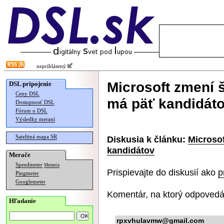
neprihlásený
Microsoft zmení š
DSL pripojenie
Ceny DSL
má päť kandidát
Dostupnosť DSL
Fórum o DSL
Výsledky meraní
Satelitná mapa SR
Diskusia k článku:
Microsof
kandidátov
Merače
Speedmeter
Merania
Prispievajte do diskusií ako
p
Pingmeter
Googlemeter
Komentár, na ktorý odpovedá
Hľadanie
rpxvhulavmw@gmail.com