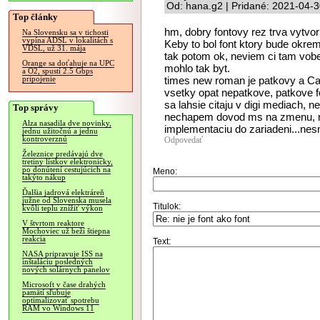
Od: hana.g2 | Pridané: 2021-04-3
Top články
hm, dobry fontovy rez trva vytvori
Na Slovensku sa v tichosti
vypína ADSL v lokalitách s
Keby to bol font ktory bude okrem
VDSL, už 31. mája
tak potom ok, neviem ci tam vobec
Orange sa doťahuje na UPC
mohlo tak byt.
a O2, spustí 2.5 Gbps
times new roman je patkovy a Ca
pripojenie
vsetky opat nepatkove, patkove f
sa lahsie citaju v digi mediach, ne
Top správy
nechapem dovod ms na zmenu, mo
Alza nasadila dve novinky,
implementaciu do zariadeni...nesmr
jednu užitočnú a jednu
kontroverznú
Odpovedať
Železnice predávajú dve
tretiny lístkov elektronicky,
po donútení cestujúcich na
Meno:
takýto nákup
Ďalšia jadrová elektráreň
južne od Slovenska musela
Titulok:
kvôli teplu znížiť výkon
V štvrtom reaktore
Mochoviec už beží štiepna
reakcia
Text:
NASA pripravuje ISS na
inštaláciu posledných
nových solárnych panelov
Microsoft v čase drahých
pamätí sľubuje
optimalizovať spotrebu
RAM vo Windows 11