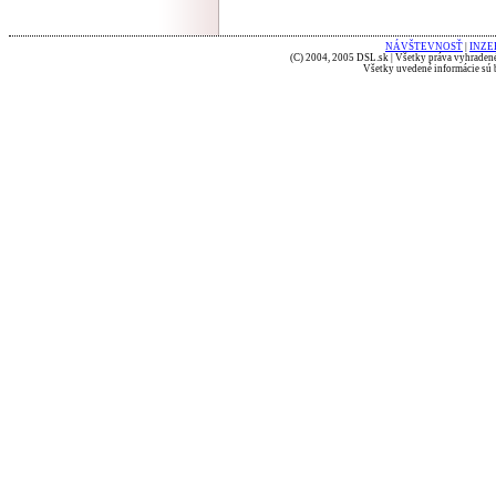
NÁVŠTEVNOSŤ
|
INZE
(C) 2004, 2005 DSL.sk | Všetky práva vyhradené
Všetky uvedené informácie sú b