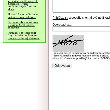
Vydaný nový FFmpeg 9.0,
zlepšil akceleráciu
profesionálnych formátov
videa
Slovenská sporiteľňa bude
mať cez víkend odstávku
Prihláste sa
a povoľte si emailové notifiká
Záchrana misie na záchranu
Overovací text:
teleskopu Swift úspešne
pokračuje
Rumunsko potopilo štyri
člny a úspešne zvýšilo tok
Dunaja k jadrovej elektrárni
Pre overenie, že komentár sa nepridáva automatizov
Písmená musíte zadávať rovnako ako na obrázku veľk
obrázok". V texte sa používajú iba znaky "BC