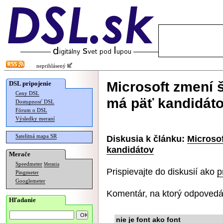
neprihlásený
Microsoft zmení š
DSL pripojenie
Ceny DSL
má päť kandidát
Dostupnosť DSL
Fórum o DSL
Výsledky meraní
Satelitná mapa SR
Diskusia k článku:
Microsof
kandidátov
Merače
Speedmeter
Merania
Prispievajte do diskusií ako
p
Pingmeter
Googlemeter
Komentár, na ktorý odpovedá
Hľadanie
nie je font ako font