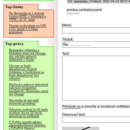
Od: qqqqqqqq | Pridané: 2021-04-22 09:57:
Top články
predsa centralizované
Na Slovensku sa v tichosti
Odpovedať
vypína ADSL v lokalitách s
VDSL, už 31. mája
Meno:
Orange sa doťahuje na UPC
a O2, spustí 2.5 Gbps
pripojenie
Titulok:
Top správy
Rumunsko odstrelmi a
blokádou mení tok Dunaja,
Text:
aby udržalo jadrovú
elektráreň v chode
Chrome sa bude
aktualizovať dvakrát
týždenne, v budúcnosti sa
bude aktualizovať bez
reštartov
Maďarsko jadrovú elektráreň
nakoniec kompletne
neodstavilo, Rumunsko mení
tok Dunaja
Slovensko.sk má opäť
technické problémy
Prihláste sa
a povoľte si emailové notifiká
Železnice znižujú kvôli teplu
rýchlosť iba na 50 km/h,
Overovací text:
spôsobuje to meškanie
V Poľsku spustili takmer
gigawatthodinové úložisko,
z LiFePO4 článkov