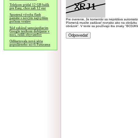
Telekom pridal 12 GB balík
pre Easy, chce zaň 12 eur
Spustená výroba flash
pamäte s novým najvyšším
Pre overenie, že komentár sa nepridáva automatizov
počtom vrstiev
Písmená musíte zadávať rovnako ako na obrázku veľk
obrázok". V texte sa používajú iba znaky "BC
Súd zakázal samojazdiacim
Google taxíkom dobíjanie v
noci, rušili obyvateľov
Odštartovala nová séria
populárneho sci-fi Futurama