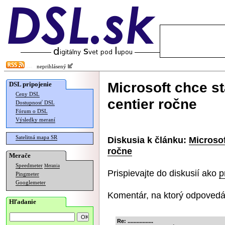
neprihlásený
Microsoft chce s
DSL pripojenie
Ceny DSL
centier ročne
Dostupnosť DSL
Fórum o DSL
Výsledky meraní
Satelitná mapa SR
Diskusia k článku:
Microsof
ročne
Merače
Speedmeter
Merania
Prispievajte do diskusií ako
p
Pingmeter
Googlemeter
Komentár, na ktorý odpovedá
Hľadanie
Re: .................