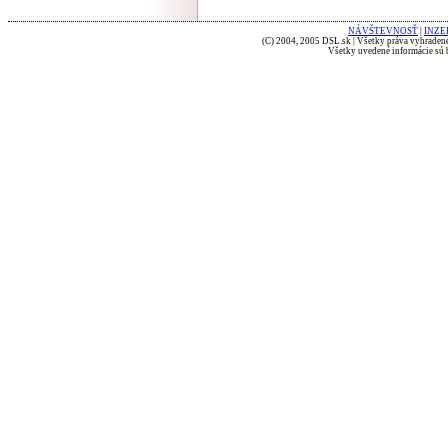
NÁVŠTEVNOSŤ
|
INZE
(C) 2004, 2005 DSL.sk | Všetky práva vyhradené
Všetky uvedené informácie sú b