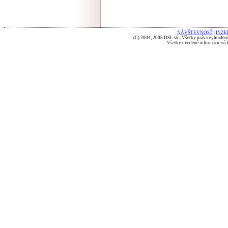
NÁVŠTEVNOSŤ
|
INZE
(C) 2004, 2005 DSL.sk | Všetky práva vyhradené
Všetky uvedené informácie sú b