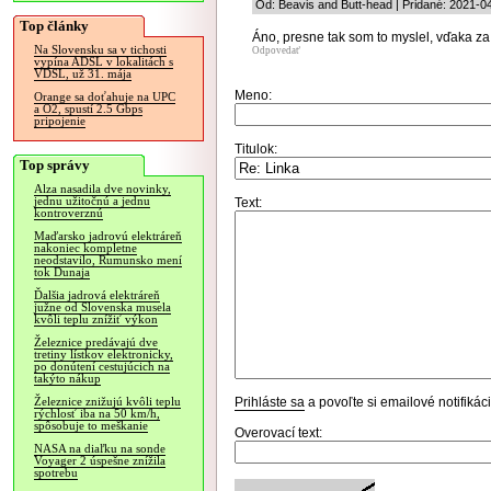
Od: Beavis and Butt-head | Pridané: 2021-0
Top články
Áno, presne tak som to myslel, vďaka za
Na Slovensku sa v tichosti
Odpovedať
vypína ADSL v lokalitách s
VDSL, už 31. mája
Meno:
Orange sa doťahuje na UPC
a O2, spustí 2.5 Gbps
pripojenie
Titulok:
Top správy
Alza nasadila dve novinky,
jednu užitočnú a jednu
Text:
kontroverznú
Maďarsko jadrovú elektráreň
nakoniec kompletne
neodstavilo, Rumunsko mení
tok Dunaja
Ďalšia jadrová elektráreň
južne od Slovenska musela
kvôli teplu znížiť výkon
Železnice predávajú dve
tretiny lístkov elektronicky,
po donútení cestujúcich na
takýto nákup
Prihláste sa
a povoľte si emailové notifiká
Železnice znižujú kvôli teplu
rýchlosť iba na 50 km/h,
spôsobuje to meškanie
Overovací text:
NASA na diaľku na sonde
Voyager 2 úspešne znížila
spotrebu