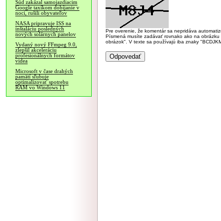
Súd zakázal samojazdiacim
Google taxíkom dobíjanie v
noci, rušili obyvateľov
NASA pripravuje ISS na
inštaláciu posledných
Pre overenie, že komentár sa nepridáva automatizov
nových solárnych panelov
Písmená musíte zadávať rovnako ako na obrázku veľk
obrázok". V texte sa používajú iba znaky "BC
Vydaný nový FFmpeg 9.0,
zlepšil akceleráciu
profesionálnych formátov
videa
Microsoft v čase drahých
pamätí sľubuje
optimalizovať spotrebu
RAM vo Windows 11