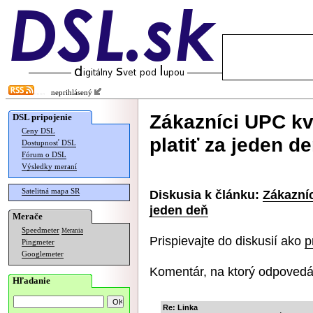
neprihlásený
Zákazníci UPC k
DSL pripojenie
Ceny DSL
platiť za jeden d
Dostupnosť DSL
Fórum o DSL
Výsledky meraní
Satelitná mapa SR
Diskusia k článku:
Zákazní
jeden deň
Merače
Speedmeter
Merania
Prispievajte do diskusií ako
p
Pingmeter
Googlemeter
Komentár, na ktorý odpovedá
Hľadanie
Re: Linka