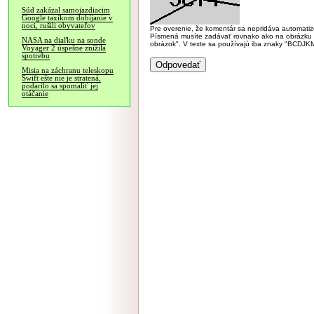
Súd zakázal samojazdiacim
Google taxíkom dobíjanie v
noci, rušili obyvateľov
Pre overenie, že komentár sa nepridáva automatizov
Písmená musíte zadávať rovnako ako na obrázku veľk
NASA na diaľku na sonde
obrázok". V texte sa používajú iba znaky "BC
Voyager 2 úspešne znížila
spotrebu
Misia na záchranu teleskopu
Swift ešte nie je stratená,
podarilo sa spomaliť jej
otáčanie