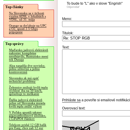
To bude to "L" ako v slove "Engrish"
Top články
Odpovedať
Na Slovensku sa v tichosti
vypína ADSL v lokalitách s
Meno:
VDSL, už 31. mája
Orange sa doťahuje na UPC
a O2, spustí 2.5 Gbps
pripojenie
Titulok:
Top správy
Text:
Maďarsko jadrovú elektráreň
nakoniec kompletne
neodstavilo, Rumunsko mení
tok Dunaja
Alza nasadila dve novinky,
jednu užitočnú a jednu
kontroverznú
Slovensko.sk má opäť
technické problémy
Železnice znižujú kvôli teplu
rýchlosť iba na 50 km/h,
spôsobuje to meškanie
Prihláste sa
a povoľte si emailové notifiká
Ďalšia jadrová elektráreň
južne od Slovenska musela
kvôli teplu znížiť výkon
Overovací text:
V Poľsku spustili takmer
gigawatthodinové úložisko,
z LiFePO4 článkov
Telekom pridal 12 GB balík
pre Easy, chce zaň 12 eur