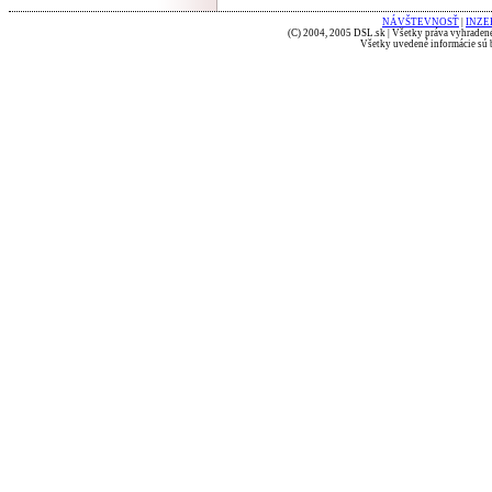
NÁVŠTEVNOSŤ
|
INZE
(C) 2004, 2005 DSL.sk | Všetky práva vyhradené
Všetky uvedené informácie sú b