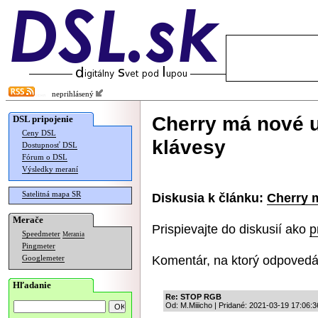
neprihlásený
Cherry má nové u
DSL pripojenie
Ceny DSL
klávesy
Dostupnosť DSL
Fórum o DSL
Výsledky meraní
Satelitná mapa SR
Diskusia k článku:
Cherry 
Merače
Prispievajte do diskusií ako
p
Speedmeter
Merania
Pingmeter
Komentár, na ktorý odpovedá
Googlemeter
Hľadanie
Re: STOP RGB
Od: M.Miiicho | Pridané: 2021-03-19 17:06:3