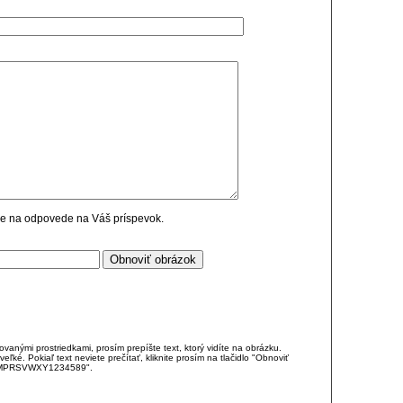
cie na odpovede na Váš príspevok.
anými prostriedkami, prosím prepíšte text, ktorý vidíte na obrázku.
é. Pokiaľ text neviete prečítať, kliknite prosím na tlačidlo "Obnoviť
DJKMPRSVWXY1234589".