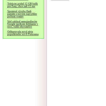
Telekom pridal 12 GB balík
pre Easy, chce zaň 12 eur
Spustená výroba flash
pamäte s novým najvyšším
počtom vrstiev
Súd zakázal samojazdiacim
Google taxíkom dobíjanie v
noci, rušili obyvateľov
Odštartovala nová séria
populárneho sci-fi Futurama