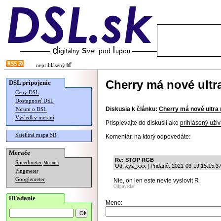
neprihlásený
Cherry má nové ultr
DSL pripojenie
Ceny DSL
Dostupnosť DSL
Diskusia k článku:
Cherry má nové ultra
Fórum o DSL
Výsledky meraní
Prispievajte do diskusií ako
prihlásený užív
Satelitná mapa SR
Komentár, na ktorý odpovedáte:
Merače
Re: STOP RGB
Speedmeter
Merania
Od: xyz_xxx | Pridané: 2021-03-19 15:15:3
Pingmeter
Googlemeter
Nie, on len este nevie vyslovit R
Odpovedať
Hľadanie
Meno: