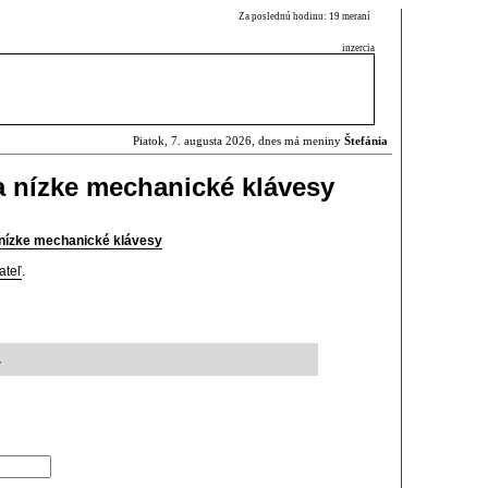
Za poslednú hodinu: 19 meraní
inzercia
Piatok, 7. augusta 2026, dnes má meniny
Štefánia
a nízke mechanické klávesy
 nízke mechanické klávesy
ateľ
.
7