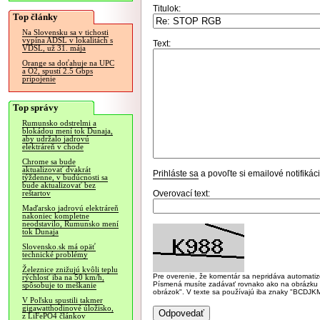
Titulok:
Top články
Na Slovensku sa v tichosti
vypína ADSL v lokalitách s
Text:
VDSL, už 31. mája
Orange sa doťahuje na UPC
a O2, spustí 2.5 Gbps
pripojenie
Top správy
Rumunsko odstrelmi a
blokádou mení tok Dunaja,
aby udržalo jadrovú
elektráreň v chode
Chrome sa bude
aktualizovať dvakrát
Prihláste sa
a povoľte si emailové notifiká
týždenne, v budúcnosti sa
bude aktualizovať bez
Overovací text:
reštartov
Maďarsko jadrovú elektráreň
nakoniec kompletne
neodstavilo, Rumunsko mení
tok Dunaja
Slovensko.sk má opäť
technické problémy
Železnice znižujú kvôli teplu
Pre overenie, že komentár sa nepridáva automatizov
rýchlosť iba na 50 km/h,
Písmená musíte zadávať rovnako ako na obrázku veľk
spôsobuje to meškanie
obrázok". V texte sa používajú iba znaky "BC
V Poľsku spustili takmer
gigawatthodinové úložisko,
z LiFePO4 článkov