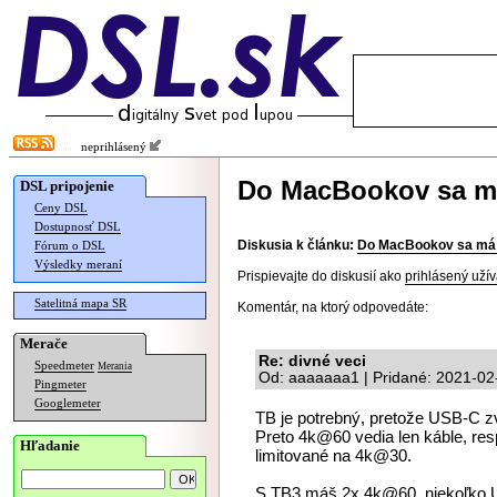
neprihlásený
Do MacBookov sa má
DSL pripojenie
Ceny DSL
Dostupnosť DSL
Diskusia k článku:
Do MacBookov sa má v
Fórum o DSL
Výsledky meraní
Prispievajte do diskusií ako
prihlásený užív
Satelitná mapa SR
Komentár, na ktorý odpovedáte:
Merače
Re: divné veci
Speedmeter
Merania
Od: aaaaaaa1 | Pridané: 2021-02
Pingmeter
Googlemeter
TB je potrebný, pretože USB-C z
Preto 4k@60 vedia len káble, resp
Hľadanie
limitované na 4k@30.
S TB3 máš 2x 4k@60, niekoľko U