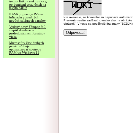
tretiny lístkov elektronicky,
po donútení cestujúcich na
takýto nákup
NASA pripravuje ISS na
Pre overenie, že komentár sa nepridáva automatizov
inštaláciu posledných
Písmená musíte zadávať rovnako ako na obrázku veľk
nových solárnych panelov
obrázok". V texte sa používajú iba znaky "BC
Vydaný nový FFmpeg 9.0,
zlepšil akceleráciu
profesionálnych formátov
videa
Microsoft v čase drahých
pamätí sľubuje
optimalizovať spotrebu
RAM vo Windows 11