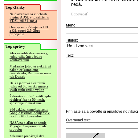
nedá.
Top články
Odpovedať
Na Slovensku sa v tichosti
vypína ADSL v lokalitách s
VDSL, už 31. mája
Meno:
Orange sa doťahuje na UPC
a O2, spustí 2.5 Gbps
pripojenie
Titulok:
Top správy
Alza nasadila dve novinky,
Text:
jednu užitočnú a jednu
kontroverznú
Maďarsko jadrovú elektráreň
nakoniec kompletne
neodstavilo, Rumunsko mení
tok Dunaja
Ďalšia jadrová elektráreň
južne od Slovenska musela
kvôli teplu znížiť výkon
Železnice znižujú kvôli teplu
rýchlosť iba na 50 km/h,
spôsobuje to meškanie
Súd zakázal samojazdiacim
Prihláste sa
a povoľte si emailové notifiká
Google taxíkom dobíjanie v
noci, rušili obyvateľov
Overovací text:
NASA na diaľku na sonde
Voyager 2 úspešne znížila
spotrebu
Železnice predávajú dve