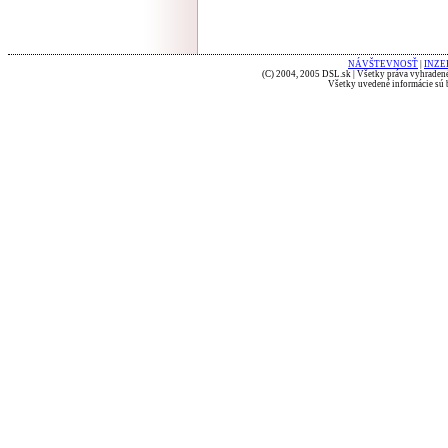
NÁVŠTEVNOSŤ
|
INZE
(C) 2004, 2005 DSL.sk | Všetky práva vyhradené
Všetky uvedené informácie sú b