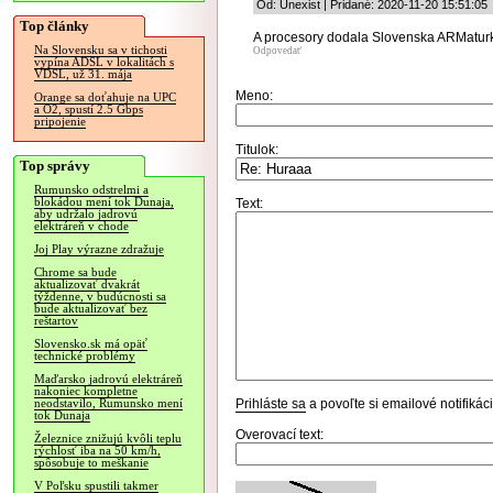
Od: Unexist | Pridané: 2020-11-20 15:51:05
Top články
A procesory dodala Slovenska ARMaturk
Na Slovensku sa v tichosti
Odpovedať
vypína ADSL v lokalitách s
VDSL, už 31. mája
Meno:
Orange sa doťahuje na UPC
a O2, spustí 2.5 Gbps
pripojenie
Titulok:
Top správy
Rumunsko odstrelmi a
blokádou mení tok Dunaja,
Text:
aby udržalo jadrovú
elektráreň v chode
Joj Play výrazne zdražuje
Chrome sa bude
aktualizovať dvakrát
týždenne, v budúcnosti sa
bude aktualizovať bez
reštartov
Slovensko.sk má opäť
technické problémy
Maďarsko jadrovú elektráreň
nakoniec kompletne
Prihláste sa
a povoľte si emailové notifiká
neodstavilo, Rumunsko mení
tok Dunaja
Overovací text:
Železnice znižujú kvôli teplu
rýchlosť iba na 50 km/h,
spôsobuje to meškanie
V Poľsku spustili takmer