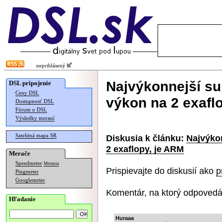
neprihlásený
Najvýkonnejší su
DSL pripojenie
Ceny DSL
výkon na 2 exafl
Dostupnosť DSL
Fórum o DSL
Výsledky meraní
Satelitná mapa SR
Diskusia k článku:
Najvýkon
2 exaflopy, je ARM
Merače
Speedmeter
Merania
Prispievajte do diskusií ako
p
Pingmeter
Googlemeter
Komentár, na ktorý odpovedá
Hľadanie
Huraaa