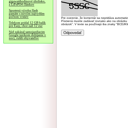
gigawatthodinové úložisko,
z LiFePO4 článkov
Spustená výroba flash
pamäte s novým najvyšším
počtom vrstiev
Pre overenie, že komentár sa nepridáva automatizov
Písmená musíte zadávať rovnako ako na obrázku veľk
Telekom pridal 12 GB balík
obrázok". V texte sa používajú iba znaky "BC
pre Easy, chce zaň 12 eur
Súd zakázal samojazdiacim
Google taxíkom dobíjanie v
noci, rušili obyvateľov