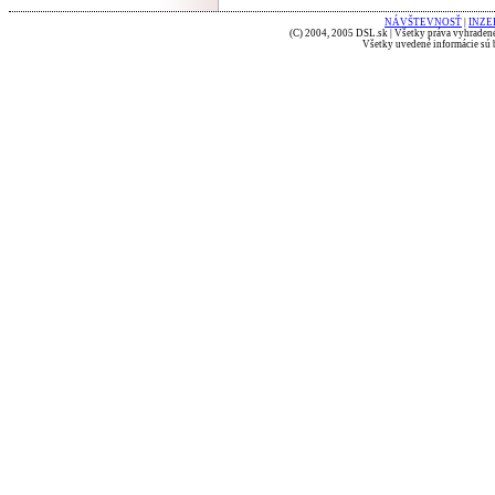
NÁVŠTEVNOSŤ
|
INZE
(C) 2004, 2005 DSL.sk | Všetky práva vyhradené
Všetky uvedené informácie sú b