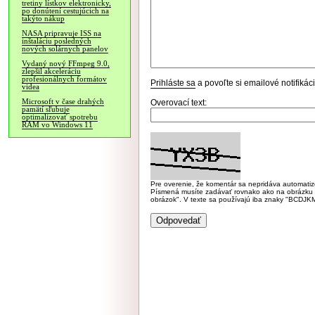
tretiny lístkov elektronicky,
po donútení cestujúcich na
takýto nákup
NASA pripravuje ISS na
inštaláciu posledných
nových solárnych panelov
Vydaný nový FFmpeg 9.0,
zlepšil akceleráciu
profesionálnych formátov
Prihláste sa
a povoľte si emailové notifiká
videa
Microsoft v čase drahých
Overovací text:
pamätí sľubuje
optimalizovať spotrebu
RAM vo Windows 11
Pre overenie, že komentár sa nepridáva automatizov
Písmená musíte zadávať rovnako ako na obrázku veľk
obrázok". V texte sa používajú iba znaky "BC