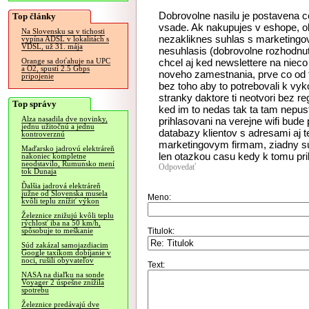
Dobrovolne nasilu je postavena ce
Top články
vsade. Ak nakupujes v eshope, o
Na Slovensku sa v tichosti
nezakliknes suhlas s marketingov
vypína ADSL v lokalitách s
VDSL, už 31. mája
nesuhlasis (dobrovolne rozhodnuti
chcel aj ked newslettere na nieco
Orange sa doťahuje na UPC
a O2, spustí 2.5 Gbps
noveho zamestnania, prve co od t
pripojenie
bez toho aby to potrebovali k vyk
stranky daktore ti neotvori bez r
Top správy
ked im to nedas tak ta tam nepust
Alza nasadila dve novinky,
prihlasovani na verejne wifi bude
jednu užitočnú a jednu
databazy klientov s adresami aj 
kontroverznú
marketingovym firmam, ziadny suh
Maďarsko jadrovú elektráreň
len otazkou casu kedy k tomu prib
nakoniec kompletne
neodstavilo, Rumunsko mení
Odpovedať
tok Dunaja
Ďalšia jadrová elektráreň
južne od Slovenska musela
Meno:
kvôli teplu znížiť výkon
Železnice znižujú kvôli teplu
rýchlosť iba na 50 km/h,
Titulok:
spôsobuje to meškanie
Súd zakázal samojazdiacim
Google taxíkom dobíjanie v
noci, rušili obyvateľov
Text:
NASA na diaľku na sonde
Voyager 2 úspešne znížila
spotrebu
Železnice predávajú dve