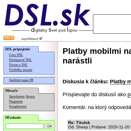
neprihlásený
Platby mobilmi n
DSL pripojenie
Ceny DSL
narástli
Dostupnosť DSL
Fórum o DSL
Výsledky meraní
Satelitná mapa SR
Diskusia k článku:
Platby m
Merače
Prispievajte do diskusií ako
p
Speedmeter
Merania
Pingmeter
Komentár, na ktorý odpovedá
Googlemeter
Hľadanie
Re: Titulok
Od: Sheep | Pridané: 2020-11-20