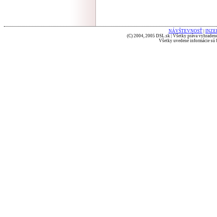
NÁVŠTEVNOSŤ
|
INZE
(C) 2004, 2005 DSL.sk | Všetky práva vyhradené
Všetky uvedené informácie sú b