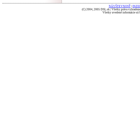
NÁVŠTEVNOSŤ
|
INZE
(C) 2004, 2005 DSL.sk | Všetky práva vyhradené
Všetky uvedené informácie sú b