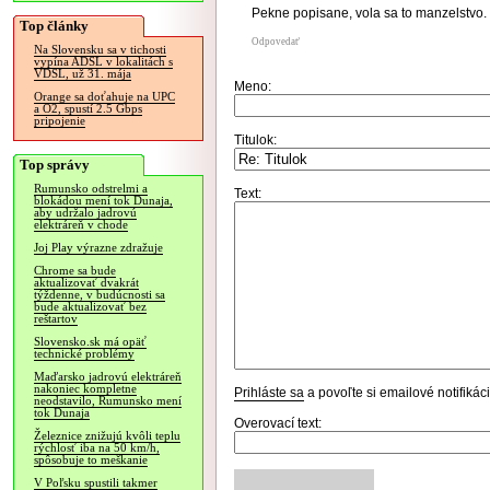
Pekne popisane, vola sa to manzelstvo. 
Top články
Odpovedať
Na Slovensku sa v tichosti
vypína ADSL v lokalitách s
VDSL, už 31. mája
Meno:
Orange sa doťahuje na UPC
a O2, spustí 2.5 Gbps
pripojenie
Titulok:
Top správy
Rumunsko odstrelmi a
Text:
blokádou mení tok Dunaja,
aby udržalo jadrovú
elektráreň v chode
Joj Play výrazne zdražuje
Chrome sa bude
aktualizovať dvakrát
týždenne, v budúcnosti sa
bude aktualizovať bez
reštartov
Slovensko.sk má opäť
technické problémy
Maďarsko jadrovú elektráreň
nakoniec kompletne
Prihláste sa
a povoľte si emailové notifiká
neodstavilo, Rumunsko mení
tok Dunaja
Overovací text:
Železnice znižujú kvôli teplu
rýchlosť iba na 50 km/h,
spôsobuje to meškanie
V Poľsku spustili takmer