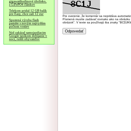
gigawatthodinové úložisko,
z LiFePO4 článkov
Telekom pridal 12 GB balík
pre Easy, chce zaň 12 eur
Pre overenie, že komentár sa nepridáva automatizov
Písmená musíte zadávať rovnako ako na obrázku veľk
Spustená výroba flash
obrázok". V texte sa používajú iba znaky "BC
pamäte s novým najvyšším
počtom vrstiev
Súd zakázal samojazdiacim
Google taxíkom dobíjanie v
noci, rušili obyvateľov