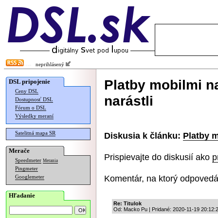
neprihlásený
Platby mobilmi n
DSL pripojenie
Ceny DSL
narástli
Dostupnosť DSL
Fórum o DSL
Výsledky meraní
Satelitná mapa SR
Diskusia k článku:
Platby m
Merače
Prispievajte do diskusií ako
p
Speedmeter
Merania
Pingmeter
Komentár, na ktorý odpovedá
Googlemeter
Hľadanie
Re: Titulok
Od: Macko Pu | Pridané: 2020-11-19 20:12: