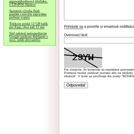
gigawatthodinové úložisko,
z LiFePO4 článkov
Spustená výroba flash
pamäte s novým najvyšším
počtom vrstiev
Telekom pridal 12 GB balík
Prihláste sa
a povoľte si emailové notifiká
pre Easy, chce zaň 12 eur
Súd zakázal samojazdiacim
Overovací text:
Google taxíkom dobíjanie v
noci, rušili obyvateľov
Pre overenie, že komentár sa nepridáva automatizov
Písmená musíte zadávať rovnako ako na obrázku veľk
obrázok". V texte sa používajú iba znaky "BC