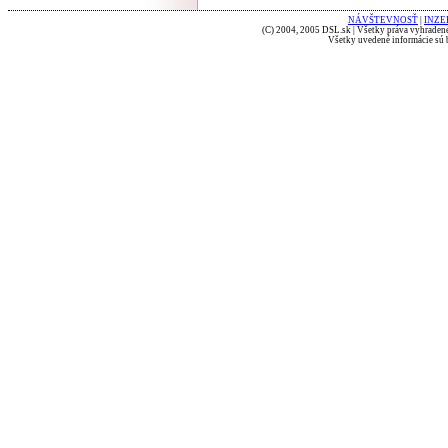
NÁVŠTEVNOSŤ
|
INZE
(C) 2004, 2005 DSL.sk | Všetky práva vyhradené
Všetky uvedené informácie sú b