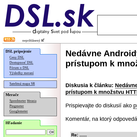
neprihlásený
Nedávne Android
DSL pripojenie
Ceny DSL
prístupom k mno
Dostupnosť DSL
Fórum o DSL
Výsledky meraní
Satelitná mapa SR
Diskusia k článku:
Nedávne
prístupom k množstvu HTT
Merače
Speedmeter
Merania
Prispievajte do diskusií ako
p
Pingmeter
Googlemeter
Komentár, na ktorý odpovedá
Hľadanie
Re: ......