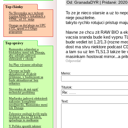
Od: GranadaDYR | Pridané: 2020
Top články
To ze je nieco starsie a uz to n
Na Slovensku sa v tichosti
vypína ADSL v lokalitách s
nieje pouzitelne.
VDSL, už 31. mája
takyto rychlo rotujuci pristup m
Orange sa doťahuje na UPC
a O2, spustí 2.5 Gbps
hlavne ze chcu zit RAW BIO a ek
pripojenie
vacsia sranda bude ked vypnu TL
bude vediet ist 1.2/1.3 (rozne me
Top správy
dost ma stvu niektore podcast CD
Rumunsko odstrelmi a
a tam su uz len TLS1.3 takze tie 
blokádou mení tok Dunaja,
aby udržalo jadrovú
masinkam hostovat mirror...a pr
elektráreň v chode
Odpovedať
Joj Play výrazne zdražuje
Chrome sa bude
Meno:
aktualizovať dvakrát
týždenne, v budúcnosti sa
bude aktualizovať bez
reštartov
Titulok:
Slovensko.sk má opäť
technické problémy
Maďarsko jadrovú elektráreň
Text:
nakoniec kompletne
neodstavilo, Rumunsko mení
tok Dunaja
Železnice znižujú kvôli teplu
rýchlosť iba na 50 km/h,
spôsobuje to meškanie
V Poľsku spustili takmer