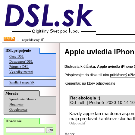
neprihlásený
Apple uviedla iPhon
DSL pripojenie
Ceny DSL
Dostupnosť DSL
Diskusia k článku:
Apple uviedla iPhone 
Fórum o DSL
Výsledky meraní
Prispievajte do diskusií ako
prihlásený užív
Satelitná mapa SR
Komentár, na ktorý odpovedáte:
Merače
Re: ekologia :)
Speedmeter
Merania
Od: rolh | Pridané: 2020-10-14 10
Pingmeter
Googlemeter
Kazdy apple fan ma doma aspon 4
maju predavat kablikove sluchadl
Hľadanie
Odpovedať
Meno: