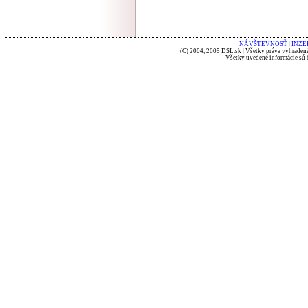
NÁVŠTEVNOSŤ
|
INZE
(C) 2004, 2005 DSL.sk | Všetky práva vyhradené
Všetky uvedené informácie sú b