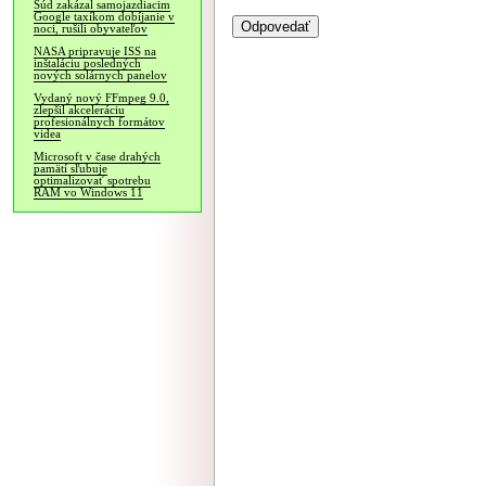
Súd zakázal samojazdiacim
Google taxíkom dobíjanie v
noci, rušili obyvateľov
NASA pripravuje ISS na
inštaláciu posledných
nových solárnych panelov
Vydaný nový FFmpeg 9.0,
zlepšil akceleráciu
profesionálnych formátov
videa
Microsoft v čase drahých
pamätí sľubuje
optimalizovať spotrebu
RAM vo Windows 11