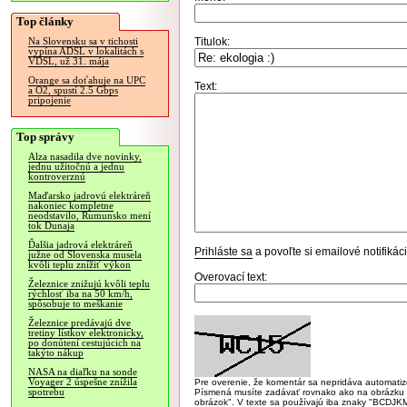
Top články
Titulok:
Na Slovensku sa v tichosti
vypína ADSL v lokalitách s
VDSL, už 31. mája
Orange sa doťahuje na UPC
Text:
a O2, spustí 2.5 Gbps
pripojenie
Top správy
Alza nasadila dve novinky,
jednu užitočnú a jednu
kontroverznú
Maďarsko jadrovú elektráreň
nakoniec kompletne
neodstavilo, Rumunsko mení
tok Dunaja
Ďalšia jadrová elektráreň
Prihláste sa
a povoľte si emailové notifiká
južne od Slovenska musela
kvôli teplu znížiť výkon
Overovací text:
Železnice znižujú kvôli teplu
rýchlosť iba na 50 km/h,
spôsobuje to meškanie
Železnice predávajú dve
tretiny lístkov elektronicky,
po donútení cestujúcich na
takýto nákup
NASA na diaľku na sonde
Voyager 2 úspešne znížila
Pre overenie, že komentár sa nepridáva automatizov
spotrebu
Písmená musíte zadávať rovnako ako na obrázku veľk
obrázok". V texte sa používajú iba znaky "BC