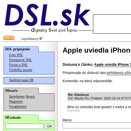
neprihlásený
Apple uviedla iPhon
DSL pripojenie
Ceny DSL
Dostupnosť DSL
Diskusia k článku:
Apple uviedla iPhone 
Fórum o DSL
Výsledky meraní
Prispievajte do diskusií ako
prihlásený užív
Satelitná mapa SR
Komentár, na ktorý odpovedáte:
Merače
Re: Odolnost
Speedmeter
Merania
Od: Macko Pu | Pridané: 2020-10-14 07:57:
Pingmeter
Googlemeter
Mne uz niekolko krat spadol z metra a ni
Odpovedať
Hľadanie
Meno: