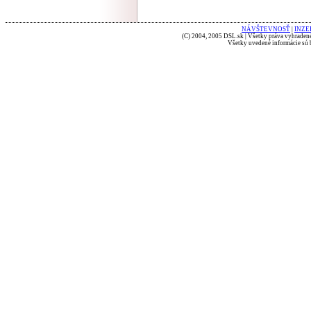
NÁVŠTEVNOSŤ
|
INZE
(C) 2004, 2005 DSL.sk | Všetky práva vyhradené
Všetky uvedené informácie sú b