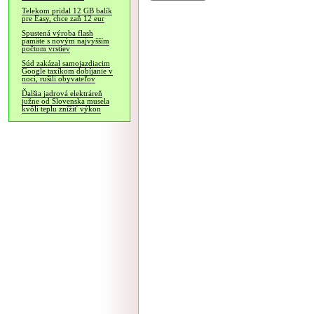
Telekom pridal 12 GB balík
pre Easy, chce zaň 12 eur
Spustená výroba flash
pamäte s novým najvyšším
počtom vrstiev
Súd zakázal samojazdiacim
Google taxíkom dobíjanie v
noci, rušili obyvateľov
Ďalšia jadrová elektráreň
južne od Slovenska musela
kvôli teplu znížiť výkon