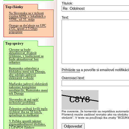
Titulok:
Top články
Na Slovensku sa v tichosti
vypína ADSL v lokalitách s
Text:
VDSL, už 31. mája
Orange sa doťahuje na UPC
a O2, spustí 2.5 Gbps
pripojenie
Top správy
Chrome sa bude
aktualizovať dvakrát
týždenne, v budúcnosti sa
bude aktualizovať bez
reštartov
Rumunsko odstrelmi a
Prihláste sa
a povoľte si emailové notifiká
blokádou mení tok Dunaja,
aby udržalo jadrovú
Overovací text:
elektráreň v chode
Maďarsko jadrovú elektráreň
nakoniec kompletne
neodstavilo, Rumunsko mení
tok Dunaja
Slovensko.sk má opäť
technické problémy
Železnice znižujú kvôli teplu
Pre overenie, že komentár sa nepridáva automatizov
rýchlosť iba na 50 km/h,
Písmená musíte zadávať rovnako ako na obrázku veľk
spôsobuje to meškanie
obrázok". V texte sa používajú iba znaky "BC
V Poľsku spustili takmer
gigawatthodinové úložisko,
z LiFePO4 článkov