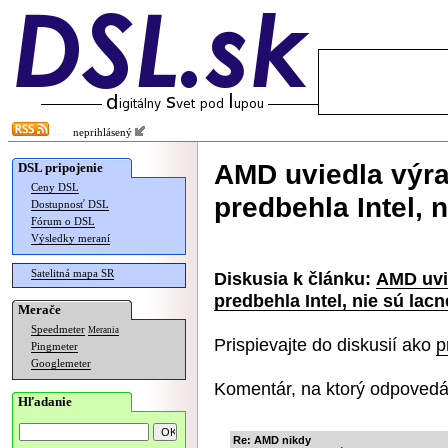
neprihlásený
AMD uviedla výra
DSL pripojenie
Ceny DSL
predbehla Intel, 
Dostupnosť DSL
Fórum o DSL
Výsledky meraní
Satelitná mapa SR
Diskusia k článku:
AMD uvi
predbehla Intel, nie sú lacn
Merače
Speedmeter
Merania
Prispievajte do diskusií ako
p
Pingmeter
Googlemeter
Komentár, na ktorý odpovedá
Hľadanie
Re: AMD nikdy