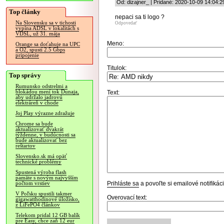
Od: dizajner_ | Pridané: 2020-10-09 14:04:2
Top články
nepaci sa ti logo ?
Na Slovensku sa v tichosti
Odpovedať
vypína ADSL v lokalitách s
VDSL, už 31. mája
Meno:
Orange sa doťahuje na UPC
a O2, spustí 2.5 Gbps
pripojenie
Titulok:
Top správy
Rumunsko odstrelmi a
blokádou mení tok Dunaja,
Text:
aby udržalo jadrovú
elektráreň v chode
Joj Play výrazne zdražuje
Chrome sa bude
aktualizovať dvakrát
týždenne, v budúcnosti sa
bude aktualizovať bez
reštartov
Slovensko.sk má opäť
technické problémy
Spustená výroba flash
pamäte s novým najvyšším
Prihláste sa
a povoľte si emailové notifiká
počtom vrstiev
V Poľsku spustili takmer
Overovací text:
gigawatthodinové úložisko,
z LiFePO4 článkov
Telekom pridal 12 GB balík
pre Easy, chce zaň 12 eur