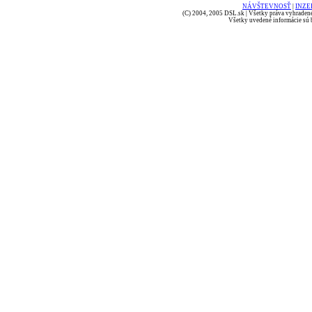
NÁVŠTEVNOSŤ
|
INZE
(C) 2004, 2005 DSL.sk | Všetky práva vyhradené
Všetky uvedené informácie sú b