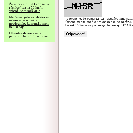
Železnice znižujú kvôli teplu
rýchlosť iba na 50 km/h,
spôsobuje to meškanie
Maďarsko jadrovú elektráreň
Pre overenie, že komentár sa nepridáva automatizov
nakoniec kompletne
Písmená musíte zadávať rovnako ako na obrázku veľk
neodstavilo, Rumunsko mení
obrázok". V texte sa používajú iba znaky "BC
tok Dunaja
Odštartovala nová séria
populárneho sci-fi Futurama