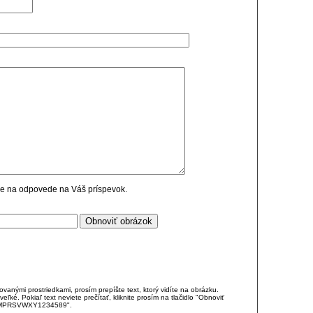
cie na odpovede na Váš príspevok.
anými prostriedkami, prosím prepíšte text, ktorý vidíte na obrázku.
é. Pokiaľ text neviete prečítať, kliknite prosím na tlačidlo "Obnoviť
DJKMPRSVWXY1234589".