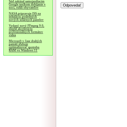
Súd zakázal samojazdiacim
Google taxíkom dobíjanie v
noci, rušili obyvateľov
NASA pripravuje ISS na
inštaláciu posledných
nových solárnych panelov
Vydaný nový FFmpeg 9.0,
zlepšil akceleráciu
profesionálnych formátov
videa
Microsoft v čase drahých
pamätí sľubuje
optimalizovať spotrebu
RAM vo Windows 11