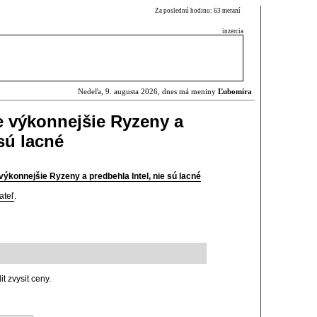
Za poslednú hodinu: 63 meraní
inzercia
Nedeľa, 9. augusta 2026, dnes má meniny
Ľubomíra
e výkonnejšie Ryzeny a
 sú lacné
ýkonnejšie Ryzeny a predbehla Intel, nie sú lacné
ateľ
.
t zvysit ceny.