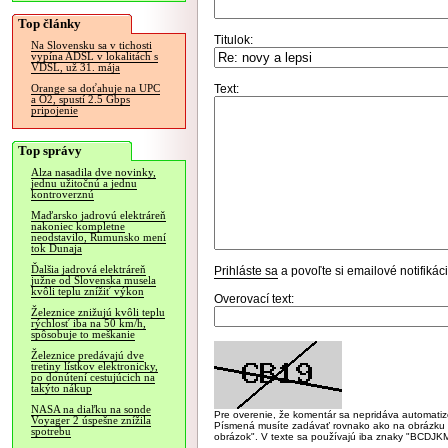
Top články
Titulok:
Na Slovensku sa v tichosti
vypína ADSL v lokalitách s
VDSL, už 31. mája
Text:
Orange sa doťahuje na UPC
a O2, spustí 2.5 Gbps
pripojenie
Top správy
Alza nasadila dve novinky,
jednu užitočnú a jednu
kontroverznú
Maďarsko jadrovú elektráreň
nakoniec kompletne
neodstavilo, Rumunsko mení
tok Dunaja
Ďalšia jadrová elektráreň
Prihláste sa
a povoľte si emailové notifiká
južne od Slovenska musela
kvôli teplu znížiť výkon
Overovací text:
Železnice znižujú kvôli teplu
rýchlosť iba na 50 km/h,
spôsobuje to meškanie
Železnice predávajú dve
tretiny lístkov elektronicky,
po donútení cestujúcich na
takýto nákup
NASA na diaľku na sonde
Pre overenie, že komentár sa nepridáva automatizov
Voyager 2 úspešne znížila
Písmená musíte zadávať rovnako ako na obrázku veľk
spotrebu
obrázok". V texte sa používajú iba znaky "BC