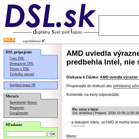
neprihlásený
AMD uviedla výrazn
DSL pripojenie
Ceny DSL
predbehla Intel, nie
Dostupnosť DSL
Fórum o DSL
Výsledky meraní
Diskusia k článku:
AMD uviedla výrazne v
Satelitná mapa SR
Prispievajte do diskusií ako
prihlásený užív
Komentár, na ktorý odpovedáte:
Merače
Speedmeter
Merania
Pingmeter
Re: novy a lepsi
Googlemeter
Od: dsfdsfsd | Pridané: 2020-10-09 11:55:30
a dakujem intelu, ze AMD si mohla dovoli
Hľadanie
Odpovedať
Meno: