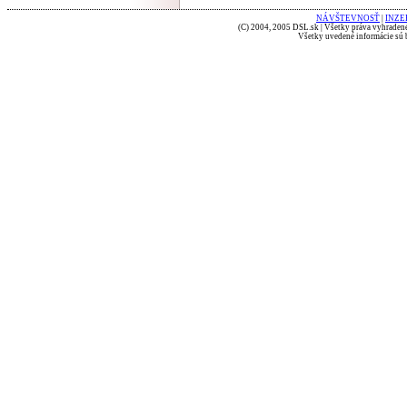
NÁVŠTEVNOSŤ
|
INZE
(C) 2004, 2005 DSL.sk | Všetky práva vyhradené
Všetky uvedené informácie sú b