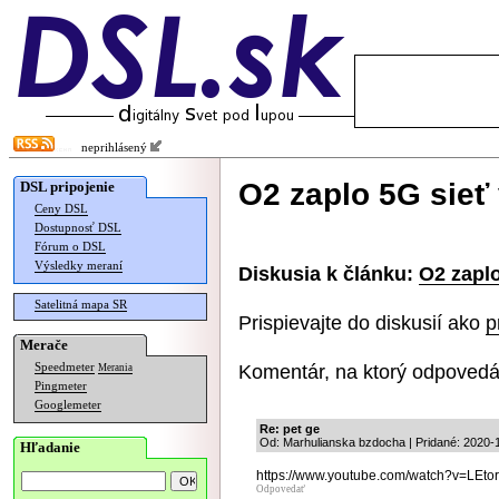
neprihlásený
O2 zaplo 5G sieť 
DSL pripojenie
Ceny DSL
Dostupnosť DSL
Fórum o DSL
Výsledky meraní
Diskusia k článku:
O2 zaplo
Satelitná mapa SR
Prispievajte do diskusií ako
p
Merače
Komentár, na ktorý odpovedá
Speedmeter
Merania
Pingmeter
Googlemeter
Re: pet ge
Od: Marhulianska bzdocha | Pridané: 2020-
Hľadanie
https://www.youtube.com/watch?v=LEt
Odpovedať