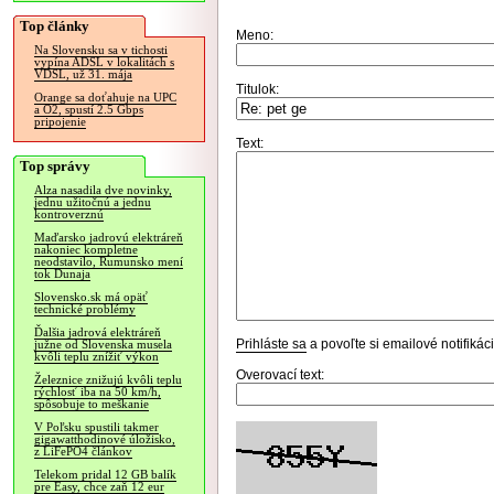
Top články
Meno:
Na Slovensku sa v tichosti
vypína ADSL v lokalitách s
VDSL, už 31. mája
Titulok:
Orange sa doťahuje na UPC
a O2, spustí 2.5 Gbps
pripojenie
Text:
Top správy
Alza nasadila dve novinky,
jednu užitočnú a jednu
kontroverznú
Maďarsko jadrovú elektráreň
nakoniec kompletne
neodstavilo, Rumunsko mení
tok Dunaja
Slovensko.sk má opäť
technické problémy
Ďalšia jadrová elektráreň
Prihláste sa
a povoľte si emailové notifiká
južne od Slovenska musela
kvôli teplu znížiť výkon
Overovací text:
Železnice znižujú kvôli teplu
rýchlosť iba na 50 km/h,
spôsobuje to meškanie
V Poľsku spustili takmer
gigawatthodinové úložisko,
z LiFePO4 článkov
Telekom pridal 12 GB balík
pre Easy, chce zaň 12 eur