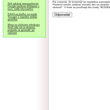
Pre overenie, že komentár sa nepridáva automatizov
Súd zakázal samojazdiacim
Písmená musíte zadávať rovnako ako na obrázku veľk
Google taxíkom dobíjanie v
obrázok". V texte sa používajú iba znaky "BC
noci, rušili obyvateľov
NASA na diaľku na sonde
Voyager 2 úspešne znížila
spotrebu
Misia na záchranu teleskopu
Swift ešte nie je stratená,
podarilo sa spomaliť jej
otáčanie