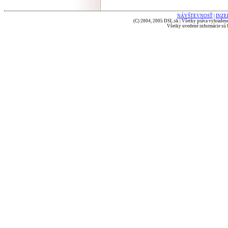
NÁVŠTEVNOSŤ
|
INZE
(C) 2004, 2005 DSL.sk | Všetky práva vyhradené
Všetky uvedené informácie sú b