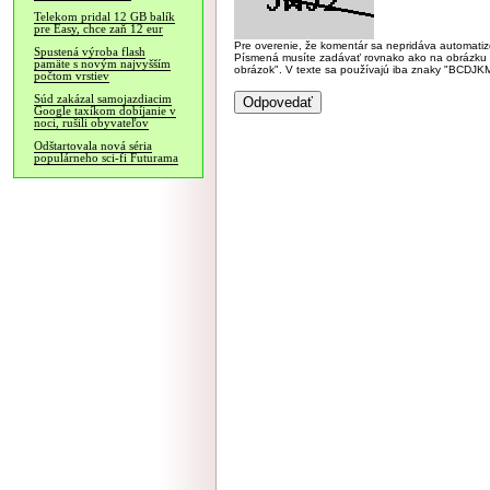
Telekom pridal 12 GB balík
pre Easy, chce zaň 12 eur
Pre overenie, že komentár sa nepridáva automatizov
Spustená výroba flash
Písmená musíte zadávať rovnako ako na obrázku veľk
pamäte s novým najvyšším
obrázok". V texte sa používajú iba znaky "BC
počtom vrstiev
Súd zakázal samojazdiacim
Google taxíkom dobíjanie v
noci, rušili obyvateľov
Odštartovala nová séria
populárneho sci-fi Futurama