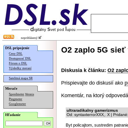
neprihlásený
O2 zaplo 5G sieť 
DSL pripojenie
Ceny DSL
Dostupnosť DSL
Fórum o DSL
Výsledky meraní
Diskusia k článku:
O2 zaplo
Satelitná mapa SR
Prispievajte do diskusií ako
p
Merače
Komentár, na ktorý odpovedá
Speedmeter
Merania
Pingmeter
Googlemeter
ultraradikalny gamerizmus
Hľadanie
Od: syntaxterrorXXX,. X | Pridan
Byt policajtom, sustredim patran