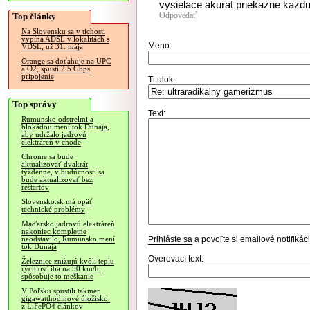
vysielace akurat priekazne kazdu
Odpovedať
Top články
Na Slovensku sa v tichosti
vypína ADSL v lokalitách s
Meno:
VDSL, už 31. mája
Orange sa doťahuje na UPC
a O2, spustí 2.5 Gbps
pripojenie
Titulok:
Top správy
Text:
Rumunsko odstrelmi a
blokádou mení tok Dunaja,
aby udržalo jadrovú
elektráreň v chode
Chrome sa bude
aktualizovať dvakrát
týždenne, v budúcnosti sa
bude aktualizovať bez
reštartov
Slovensko.sk má opäť
technické problémy
Maďarsko jadrovú elektráreň
nakoniec kompletne
Prihláste sa
a povoľte si emailové notifiká
neodstavilo, Rumunsko mení
tok Dunaja
Overovací text:
Železnice znižujú kvôli teplu
rýchlosť iba na 50 km/h,
spôsobuje to meškanie
V Poľsku spustili takmer
gigawatthodinové úložisko,
z LiFePO4 článkov