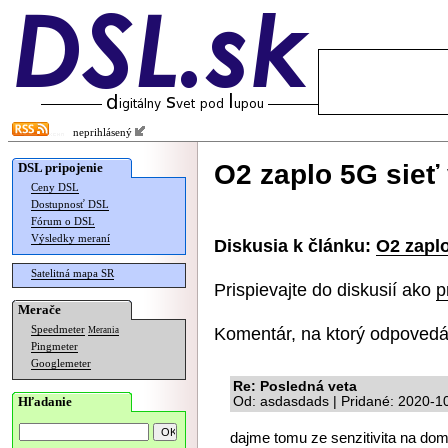
neprihlásený
O2 zaplo 5G sieť 
DSL pripojenie
Ceny DSL
Dostupnosť DSL
Fórum o DSL
Výsledky meraní
Diskusia k článku:
O2 zaplo
Satelitná mapa SR
Prispievajte do diskusií ako
p
Merače
Komentár, na ktorý odpovedá
Speedmeter
Merania
Pingmeter
Googlemeter
Re: Posledná veta
Hľadanie
Od: asdasdads | Pridané: 2020-1
dajme tomu ze senzitivita na doma