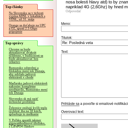
nosa bolesti hlavy atd) to by zna
napriklad 4G (2,6Ghz) by hned mal
Top články
Odpovedať
Na Slovensku sa v tichosti
vypína ADSL v lokalitách s
VDSL, už 31. mája
Meno:
Orange sa doťahuje na UPC
a O2, spustí 2.5 Gbps
pripojenie
Titulok:
Top správy
Chrome sa bude
Text:
aktualizovať dvakrát
týždenne, v budúcnosti sa
bude aktualizovať bez
reštartov
Rumunsko odstrelmi a
blokádou mení tok Dunaja,
aby udržalo jadrovú
elektráreň v chode
Maďarsko jadrovú elektráreň
nakoniec kompletne
neodstavilo, Rumunsko mení
tok Dunaja
Slovensko.sk má opäť
technické problémy
Prihláste sa
a povoľte si emailové notifiká
Železnice znižujú kvôli teplu
rýchlosť iba na 50 km/h,
Overovací text:
spôsobuje to meškanie
V Poľsku spustili takmer
gigawatthodinové úložisko,
z LiFePO4 článkov