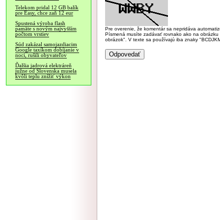
Telekom pridal 12 GB balík
pre Easy, chce zaň 12 eur
Spustená výroba flash
pamäte s novým najvyšším
Pre overenie, že komentár sa nepridáva automatizov
počtom vrstiev
Písmená musíte zadávať rovnako ako na obrázku veľk
obrázok". V texte sa používajú iba znaky "BC
Súd zakázal samojazdiacim
Google taxíkom dobíjanie v
noci, rušili obyvateľov
Ďalšia jadrová elektráreň
južne od Slovenska musela
kvôli teplu znížiť výkon