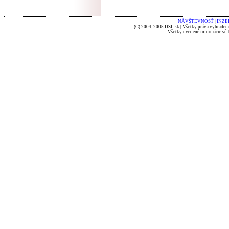
NÁVŠTEVNOSŤ
|
INZE
(C) 2004, 2005 DSL.sk | Všetky práva vyhradené
Všetky uvedené informácie sú b