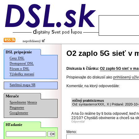
neprihlásený
O2 zaplo 5G sieť v m
DSL pripojenie
Ceny DSL
Dostupnosť DSL
Diskusia k článku:
O2 zaplo 5G sieť v mal
Fórum o DSL
Výsledky meraní
Prispievajte do diskusií ako
prihlásený užív
Satelitná mapa SR
Komentár, na ktorý odpovedáte:
Merače
ničivý prakticizmus
Speedmeter
Merania
Od: syntaxterrorXXX,. X | Pridané: 2020-10
Pingmeter
Googlemeter
A na čo reálne by ti bola odpoveď, keď n
22/10? Chystáš obvinenie a chceš sa str
Odpovedať
Hľadanie
Meno: