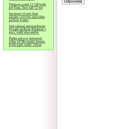
Telekom pridal 12 GB balík
pre Easy, chce zaň 12 eur
Spustená výroba flash
pamäte s novým najvyšším
počtom vrstiev
Súd zakázal samojazdiacim
Google taxíkom dobíjanie v
noci, rušili obyvateľov
Ďalšia jadrová elektráreň
južne od Slovenska musela
kvôli teplu znížiť výkon