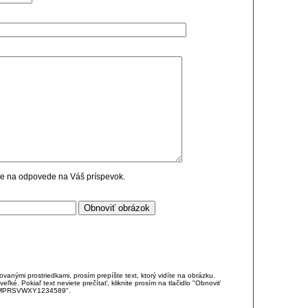
cie na odpovede na Váš príspevok.
anými prostriedkami, prosím prepíšte text, ktorý vidíte na obrázku.
é. Pokiaľ text neviete prečítať, kliknite prosím na tlačidlo "Obnoviť
DJKMPRSVWXY1234589".