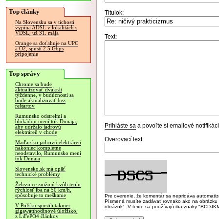
Top články
Titulok:
Na Slovensku sa v tichosti
vypína ADSL v lokalitách s
VDSL, už 31. mája
Text:
Orange sa doťahuje na UPC
a O2, spustí 2.5 Gbps
pripojenie
Top správy
Chrome sa bude
aktualizovať dvakrát
týždenne, v budúcnosti sa
bude aktualizovať bez
reštartov
Rumunsko odstrelmi a
blokádou mení tok Dunaja,
Prihláste sa
a povoľte si emailové notifiká
aby udržalo jadrovú
elektráreň v chode
Overovací text:
Maďarsko jadrovú elektráreň
nakoniec kompletne
neodstavilo, Rumunsko mení
tok Dunaja
Slovensko.sk má opäť
technické problémy
Železnice znižujú kvôli teplu
rýchlosť iba na 50 km/h,
spôsobuje to meškanie
Pre overenie, že komentár sa nepridáva automatizov
Písmená musíte zadávať rovnako ako na obrázku veľk
V Poľsku spustili takmer
obrázok". V texte sa používajú iba znaky "BC
gigawatthodinové úložisko,
z LiFePO4 článkov