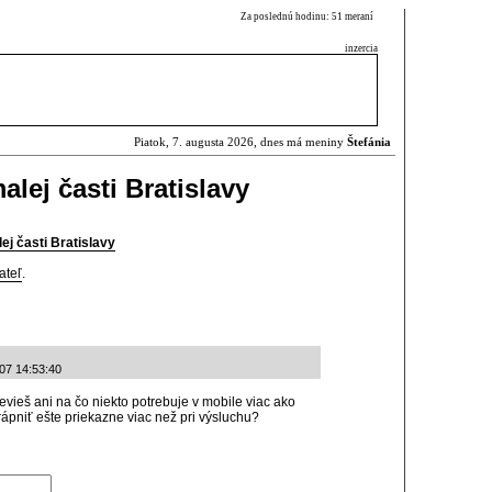
Za poslednú hodinu: 51 meraní
inzercia
Piatok, 7. augusta 2026, dnes má meniny
Štefánia
alej časti Bratislavy
ej časti Bratislavy
ateľ
.
-07 14:53:40
evieš ani na čo niekto potrebuje v mobile viac ako
ápniť ešte priekazne viac než pri výsluchu?