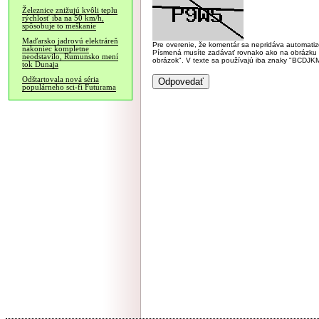
Železnice znižujú kvôli teplu
rýchlosť iba na 50 km/h,
spôsobuje to meškanie
Maďarsko jadrovú elektráreň
Pre overenie, že komentár sa nepridáva automatizov
nakoniec kompletne
Písmená musíte zadávať rovnako ako na obrázku veľk
neodstavilo, Rumunsko mení
obrázok". V texte sa používajú iba znaky "BC
tok Dunaja
Odštartovala nová séria
populárneho sci-fi Futurama