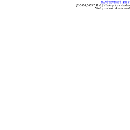
NÁVŠTEVNOSŤ
|
INZE
(C) 2004, 2005 DSL.sk | Všetky práva vyhradené
Všetky uvedené informácie sú b