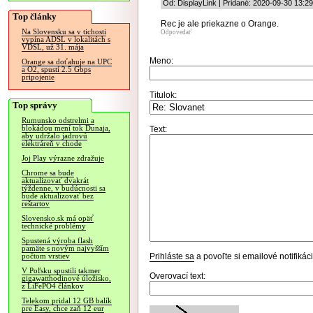
Od: DisplayLink | Pridané: 2020-09-30 13:29
Top články
Rec je ale priekazne o Orange.
Na Slovensku sa v tichosti
Odpovedať
vypína ADSL v lokalitách s
VDSL, už 31. mája
Meno:
Orange sa doťahuje na UPC
a O2, spustí 2.5 Gbps
pripojenie
Titulok:
Top správy
Rumunsko odstrelmi a
blokádou mení tok Dunaja,
Text:
aby udržalo jadrovú
elektráreň v chode
Joj Play výrazne zdražuje
Chrome sa bude
aktualizovať dvakrát
týždenne, v budúcnosti sa
bude aktualizovať bez
reštartov
Slovensko.sk má opäť
technické problémy
Spustená výroba flash
pamäte s novým najvyšším
Prihláste sa
a povoľte si emailové notifiká
počtom vrstiev
V Poľsku spustili takmer
Overovací text:
gigawatthodinové úložisko,
z LiFePO4 článkov
Telekom pridal 12 GB balík
pre Easy, chce zaň 12 eur