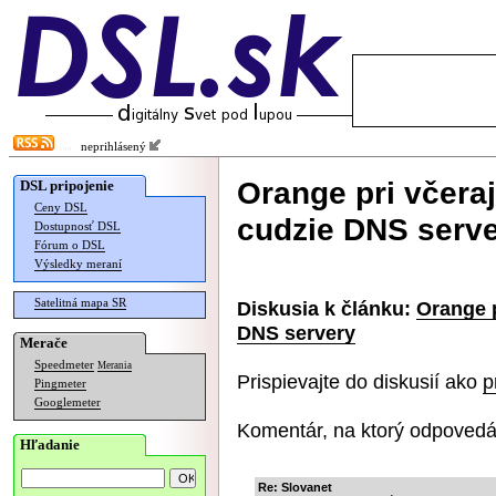
neprihlásený
Orange pri včera
DSL pripojenie
Ceny DSL
cudzie DNS serv
Dostupnosť DSL
Fórum o DSL
Výsledky meraní
Satelitná mapa SR
Diskusia k článku:
Orange 
DNS servery
Merače
Speedmeter
Merania
Prispievajte do diskusií ako
p
Pingmeter
Googlemeter
Komentár, na ktorý odpovedá
Hľadanie
Re: Slovanet