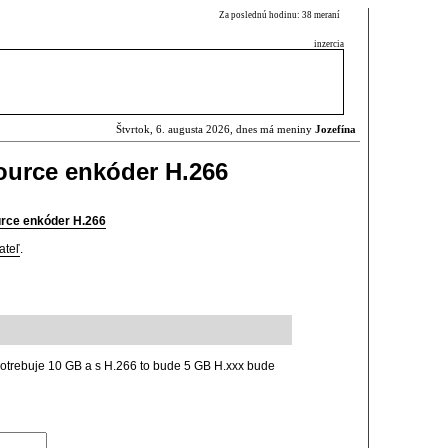
Za poslednú hodinu: 38 meraní
inzercia
Štvrtok, 6. augusta 2026, dnes má meniny
Jozefína
ource enkóder H.266
urce enkóder H.266
ateľ
.
 potrebuje 10 GB a s H.266 to bude 5 GB H.xxx bude