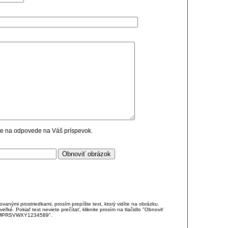
cie na odpovede na Váš príspevok.
anými prostriedkami, prosím prepíšte text, ktorý vidíte na obrázku.
é. Pokiaľ text neviete prečítať, kliknite prosím na tlačidlo "Obnoviť
DJKMPRSVWXY1234589".