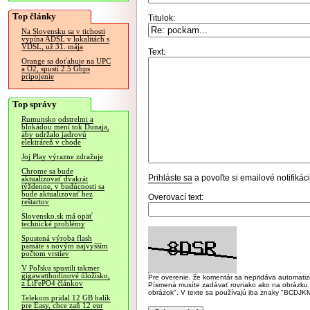
Top články
Titulok:
Na Slovensku sa v tichosti
vypína ADSL v lokalitách s
VDSL, už 31. mája
Text:
Orange sa doťahuje na UPC
a O2, spustí 2.5 Gbps
pripojenie
Top správy
Rumunsko odstrelmi a
blokádou mení tok Dunaja,
aby udržalo jadrovú
elektráreň v chode
Joj Play výrazne zdražuje
Chrome sa bude
Prihláste sa
a povoľte si emailové notifiká
aktualizovať dvakrát
týždenne, v budúcnosti sa
bude aktualizovať bez
Overovací text:
reštartov
Slovensko.sk má opäť
technické problémy
Spustená výroba flash
pamäte s novým najvyšším
počtom vrstiev
V Poľsku spustili takmer
gigawatthodinové úložisko,
Pre overenie, že komentár sa nepridáva automatizov
z LiFePO4 článkov
Písmená musíte zadávať rovnako ako na obrázku veľk
obrázok". V texte sa používajú iba znaky "BC
Telekom pridal 12 GB balík
pre Easy, chce zaň 12 eur