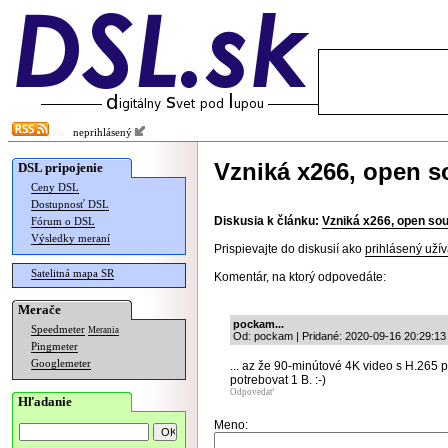
neprihlásený
Vzniká x266, open s
DSL pripojenie
Ceny DSL
Dostupnosť DSL
Diskusia k článku:
Vzniká x266, open so
Fórum o DSL
Výsledky meraní
Prispievajte do diskusií ako
prihlásený užív
Satelitná mapa SR
Komentár, na ktorý odpovedáte:
Merače
pockam...
Speedmeter
Merania
Od: pockam | Pridané: 2020-09-16 20:29:13
Pingmeter
Googlemeter
... az že 90-minútové 4K video s H.265
potrebovat 1 B. :-)
Odpovedať
Hľadanie
Meno: