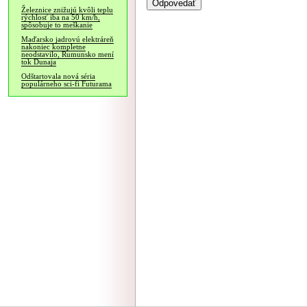
Železnice znižujú kvôli teplu
rýchlosť iba na 50 km/h,
spôsobuje to meškanie
Maďarsko jadrovú elektráreň
nakoniec kompletne
neodstavilo, Rumunsko mení
tok Dunaja
Odštartovala nová séria
populárneho sci-fi Futurama