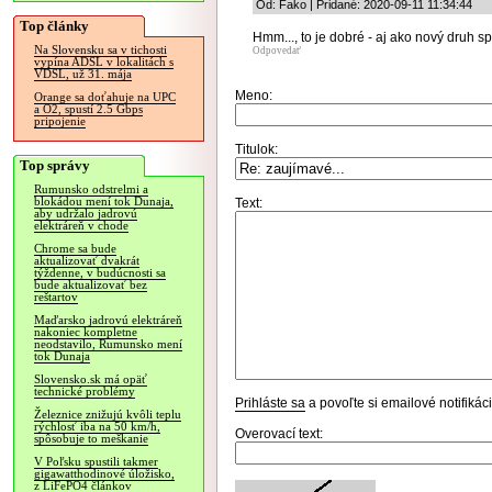
Od: Fako | Pridané: 2020-09-11 11:34:44
Top články
Hmm..., to je dobré - aj ako nový druh s
Na Slovensku sa v tichosti
Odpovedať
vypína ADSL v lokalitách s
VDSL, už 31. mája
Meno:
Orange sa doťahuje na UPC
a O2, spustí 2.5 Gbps
pripojenie
Titulok:
Top správy
Rumunsko odstrelmi a
blokádou mení tok Dunaja,
Text:
aby udržalo jadrovú
elektráreň v chode
Chrome sa bude
aktualizovať dvakrát
týždenne, v budúcnosti sa
bude aktualizovať bez
reštartov
Maďarsko jadrovú elektráreň
nakoniec kompletne
neodstavilo, Rumunsko mení
tok Dunaja
Slovensko.sk má opäť
technické problémy
Prihláste sa
a povoľte si emailové notifiká
Železnice znižujú kvôli teplu
rýchlosť iba na 50 km/h,
Overovací text:
spôsobuje to meškanie
V Poľsku spustili takmer
gigawatthodinové úložisko,
z LiFePO4 článkov