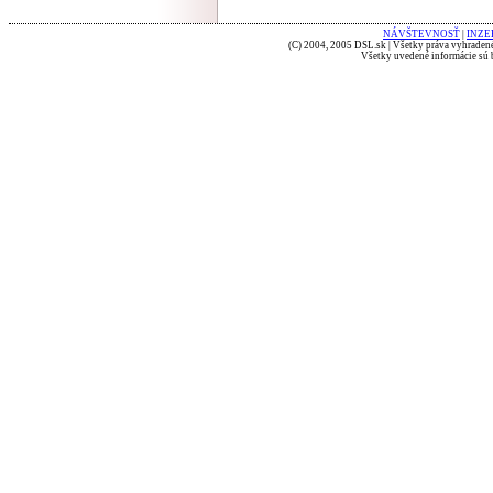
NÁVŠTEVNOSŤ
|
INZE
(C) 2004, 2005 DSL.sk | Všetky práva vyhradené
Všetky uvedené informácie sú b