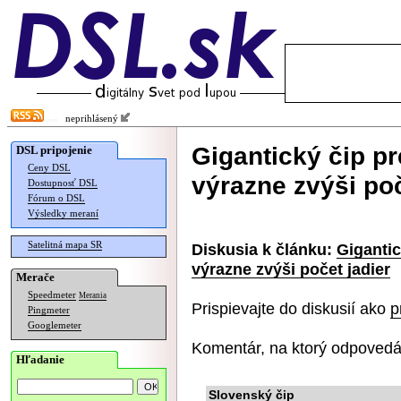
neprihlásený
Gigantický čip pr
DSL pripojenie
Ceny DSL
výrazne zvýši poč
Dostupnosť DSL
Fórum o DSL
Výsledky meraní
Satelitná mapa SR
Diskusia k článku:
Gigantic
výrazne zvýši počet jadier
Merače
Speedmeter
Merania
Prispievajte do diskusií ako
p
Pingmeter
Googlemeter
Komentár, na ktorý odpovedá
Hľadanie
Slovenský čip