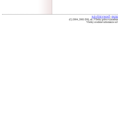
NÁVŠTEVNOSŤ
|
INZE
(C) 2004, 2005 DSL.sk | Všetky práva vyhradené
Všetky uvedené informácie sú b