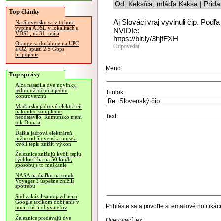
Od: Keksíča, mláďa Keksa | Prid
Top články
Aj Slováci vraj vyvinuli čip. Podľa
Na Slovensku sa v tichosti
vypína ADSL v lokalitách s
NVIDIe:
VDSL, už 31. mája
https://bit.ly/3hjfFXH
Orange sa doťahuje na UPC
Odpovedať
a O2, spustí 2.5 Gbps
pripojenie
Meno:
Top správy
Alza nasadila dve novinky,
jednu užitočnú a jednu
Titulok:
kontroverznú
Maďarsko jadrovú elektráreň
nakoniec kompletne
Text:
neodstavilo, Rumunsko mení
tok Dunaja
Ďalšia jadrová elektráreň
južne od Slovenska musela
kvôli teplu znížiť výkon
Železnice znižujú kvôli teplu
rýchlosť iba na 50 km/h,
spôsobuje to meškanie
NASA na diaľku na sonde
Voyager 2 úspešne znížila
spotrebu
Súd zakázal samojazdiacim
Google taxíkom dobíjanie v
Prihláste sa
a povoľte si emailové notifiká
noci, rušili obyvateľov
Železnice predávajú dve
Overovací text: