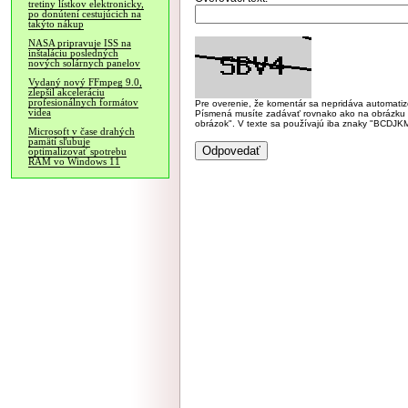
tretiny lístkov elektronicky,
po donútení cestujúcich na
takýto nákup
NASA pripravuje ISS na
inštaláciu posledných
nových solárnych panelov
Vydaný nový FFmpeg 9.0,
zlepšil akceleráciu
profesionálnych formátov
Pre overenie, že komentár sa nepridáva automatizov
videa
Písmená musíte zadávať rovnako ako na obrázku veľk
obrázok". V texte sa používajú iba znaky "BC
Microsoft v čase drahých
pamätí sľubuje
optimalizovať spotrebu
RAM vo Windows 11