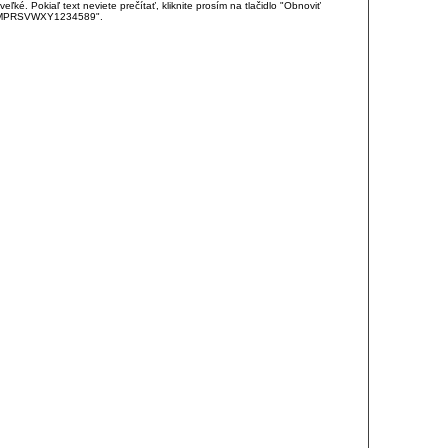
é. Pokiaľ text neviete prečítať, kliknite prosím na tlačidlo "Obnoviť
DJKMPRSVWXY1234589".