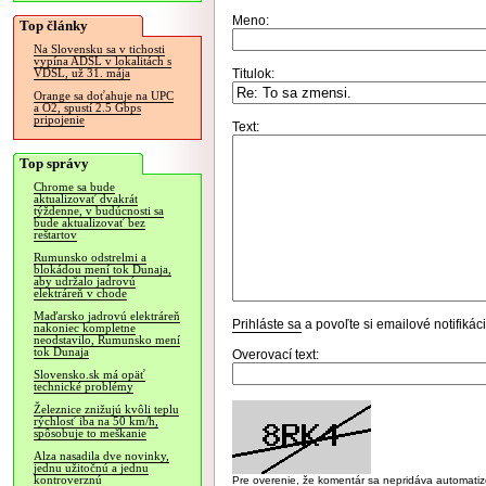
Meno:
Top články
Na Slovensku sa v tichosti
vypína ADSL v lokalitách s
Titulok:
VDSL, už 31. mája
Orange sa doťahuje na UPC
a O2, spustí 2.5 Gbps
pripojenie
Text:
Top správy
Chrome sa bude
aktualizovať dvakrát
týždenne, v budúcnosti sa
bude aktualizovať bez
reštartov
Rumunsko odstrelmi a
blokádou mení tok Dunaja,
aby udržalo jadrovú
elektráreň v chode
Maďarsko jadrovú elektráreň
Prihláste sa
a povoľte si emailové notifiká
nakoniec kompletne
neodstavilo, Rumunsko mení
tok Dunaja
Overovací text:
Slovensko.sk má opäť
technické problémy
Železnice znižujú kvôli teplu
rýchlosť iba na 50 km/h,
spôsobuje to meškanie
Alza nasadila dve novinky,
jednu užitočnú a jednu
kontroverznú
Pre overenie, že komentár sa nepridáva automatizov