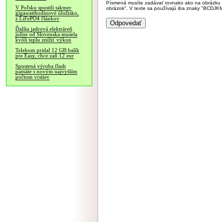
Písmená musíte zadávať rovnako ako na obrázku veľk
V Poľsku spustili takmer
obrázok". V texte sa používajú iba znaky "BC
gigawatthodinové úložisko,
z LiFePO4 článkov
Ďalšia jadrová elektráreň
južne od Slovenska musela
kvôli teplu znížiť výkon
Telekom pridal 12 GB balík
pre Easy, chce zaň 12 eur
Spustená výroba flash
pamäte s novým najvyšším
počtom vrstiev