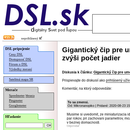
neprihlásený
Gigantický čip pre u
DSL pripojenie
Ceny DSL
zvýši počet jadier
Dostupnosť DSL
Fórum o DSL
Výsledky meraní
Diskusia k článku:
Gigantický čip pre ume
Satelitná mapa SR
Prispievajte do diskusií ako
prihlásený užív
Komentár, na ktorý odpovedáte:
Merače
Speedmeter
Merania
Pingmeter
To sa zmensi.
Googlemeter
Od: Mikronanopiko | Pridané: 2020-08-23 15
Musime si uvedomit, ze miniaturizacia i
Hľadanie
par rokov, pri zachovani parametrov, mo
v beznej domacnosti.
Odpovedať