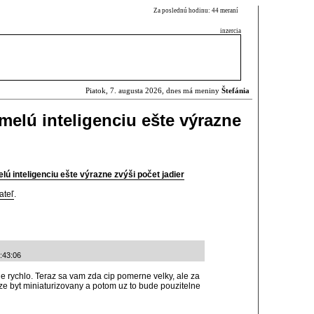
Za poslednú hodinu: 44 meraní
inzercia
Piatok, 7. augusta 2026, dnes má meniny
Štefánia
melú inteligenciu ešte výrazne
lú inteligenciu ešte výrazne zvýši počet jadier
ateľ
.
:43:06
de rychlo. Teraz sa vam zda cip pomerne velky, ale za
ze byt miniaturizovany a potom uz to bude pouzitelne