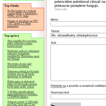
potenciálne potreboval citovať na 
priekazne poriadene fungujú.
Top články
Odpovedať
Na Slovensku sa v tichosti
vypína ADSL v lokalitách s
VDSL, už 31. mája
Meno:
Orange sa doťahuje na UPC
a O2, spustí 2.5 Gbps
pripojenie
Titulok:
Top správy
Alza nasadila dve novinky,
Text:
jednu užitočnú a jednu
kontroverznú
Maďarsko jadrovú elektráreň
nakoniec kompletne
neodstavilo, Rumunsko mení
tok Dunaja
Slovensko.sk má opäť
technické problémy
Železnice znižujú kvôli teplu
rýchlosť iba na 50 km/h,
spôsobuje to meškanie
Ďalšia jadrová elektráreň
južne od Slovenska musela
Prihláste sa
a povoľte si emailové notifiká
kvôli teplu znížiť výkon
V Poľsku spustili takmer
Overovací text:
gigawatthodinové úložisko,
z LiFePO4 článkov
Telekom pridal 12 GB balík
pre Easy, chce zaň 12 eur