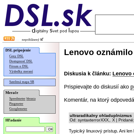
neprihlásený
Lenovo oznámilo
DSL pripojenie
Ceny DSL
Dostupnosť DSL
Fórum o DSL
Výsledky meraní
Diskusia k článku:
Lenovo 
Satelitná mapa SR
Prispievajte do diskusií ako
p
Merače
Komentár, na ktorý odpovedá
Speedmeter
Merania
Pingmeter
Googlemeter
ultraradikalny ohladuplnizmus
Hľadanie
Od: syntaxterrorXXX,. X | Pridan
Typiciký linuxový prístup. Ani le