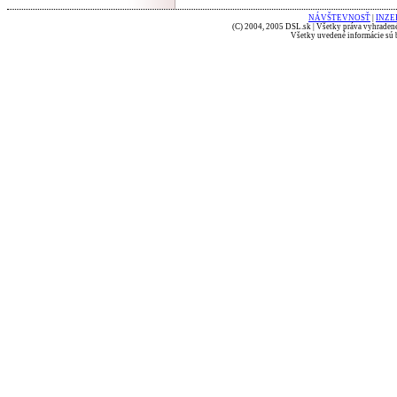
NÁVŠTEVNOSŤ
|
INZE
(C) 2004, 2005 DSL.sk | Všetky práva vyhradené
Všetky uvedené informácie sú b