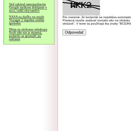
Súd zakázal samojazdiacim
Google taxíkom dobíjanie v
noci, rušili obyvateľov
NASA na diaľku na sonde
Pre overenie, že komentár sa nepridáva automatizov
Voyager 2 úspešne znížila
Písmená musíte zadávať rovnako ako na obrázku veľk
spotrebu
obrázok". V texte sa používajú iba znaky "BC
Misia na záchranu teleskopu
Swift ešte nie je stratená,
podarilo sa spomaliť jej
otáčanie