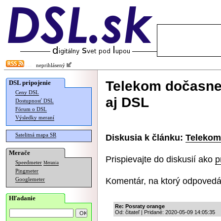
neprihlásený
Telekom dočasne 
DSL pripojenie
Ceny DSL
aj DSL
Dostupnosť DSL
Fórum o DSL
Výsledky meraní
Satelitná mapa SR
Diskusia k článku:
Telekom
Merače
Prispievajte do diskusií ako
p
Speedmeter
Merania
Pingmeter
Komentár, na ktorý odpovedá
Googlemeter
Hľadanie
Re: Posraty orange
Od: čitateľ | Pridané: 2020-05-09 14:05:35