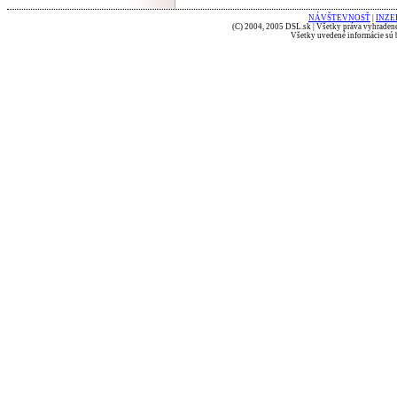
NÁVŠTEVNOSŤ
|
INZE
(C) 2004, 2005 DSL.sk | Všetky práva vyhradené
Všetky uvedené informácie sú b