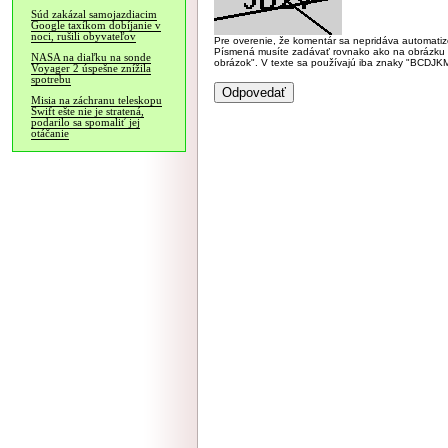
Súd zakázal samojazdiacim
Google taxíkom dobíjanie v
noci, rušili obyvateľov
Pre overenie, že komentár sa nepridáva automatizov
Písmená musíte zadávať rovnako ako na obrázku veľk
NASA na diaľku na sonde
obrázok". V texte sa používajú iba znaky "BC
Voyager 2 úspešne znížila
spotrebu
Misia na záchranu teleskopu
Swift ešte nie je stratená,
podarilo sa spomaliť jej
otáčanie