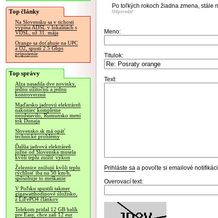
Po toľkých rokoch žiadna zmena, stále 
Top články
Odpovedať
Na Slovensku sa v tichosti
vypína ADSL v lokalitách s
Meno:
VDSL, už 31. mája
Orange sa doťahuje na UPC
a O2, spustí 2.5 Gbps
pripojenie
Titulok:
Top správy
Text:
Alza nasadila dve novinky,
jednu užitočnú a jednu
kontroverznú
Maďarsko jadrovú elektráreň
nakoniec kompletne
neodstavilo, Rumunsko mení
tok Dunaja
Slovensko.sk má opäť
technické problémy
Ďalšia jadrová elektráreň
južne od Slovenska musela
kvôli teplu znížiť výkon
Prihláste sa
a povoľte si emailové notifiká
Železnice znižujú kvôli teplu
rýchlosť iba na 50 km/h,
spôsobuje to meškanie
Overovací text:
V Poľsku spustili takmer
gigawatthodinové úložisko,
z LiFePO4 článkov
Telekom pridal 12 GB balík
pre Easy, chce zaň 12 eur