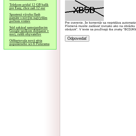
Telekom pridal 12 GB balík
pre Easy, chce zaň 12 eur
Spustená výroba flash
pamäte s novým najvyšším
počtom vrstiev
Pre overenie, že komentár sa nepridáva automatizov
Písmená musíte zadávať rovnako ako na obrázku veľk
Súd zakázal samojazdiacim
obrázok". V texte sa používajú iba znaky "BC
Google taxíkom dobíjanie v
noci, rušili obyvateľov
Odštartovala nová séria
populárneho sci-fi Futurama