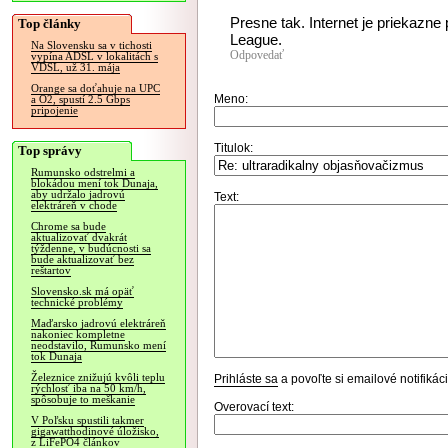
Presne tak. Internet je priekazne
Top články
League.
Na Slovensku sa v tichosti
Odpovedať
vypína ADSL v lokalitách s
VDSL, už 31. mája
Orange sa doťahuje na UPC
Meno:
a O2, spustí 2.5 Gbps
pripojenie
Titulok:
Top správy
Rumunsko odstrelmi a
blokádou mení tok Dunaja,
aby udržalo jadrovú
Text:
elektráreň v chode
Chrome sa bude
aktualizovať dvakrát
týždenne, v budúcnosti sa
bude aktualizovať bez
reštartov
Slovensko.sk má opäť
technické problémy
Maďarsko jadrovú elektráreň
nakoniec kompletne
neodstavilo, Rumunsko mení
tok Dunaja
Železnice znižujú kvôli teplu
Prihláste sa
a povoľte si emailové notifiká
rýchlosť iba na 50 km/h,
spôsobuje to meškanie
Overovací text:
V Poľsku spustili takmer
gigawatthodinové úložisko,
z LiFePO4 článkov