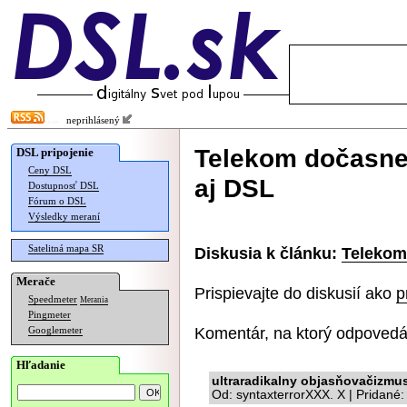
neprihlásený
Telekom dočasne 
DSL pripojenie
Ceny DSL
aj DSL
Dostupnosť DSL
Fórum o DSL
Výsledky meraní
Satelitná mapa SR
Diskusia k článku:
Telekom
Merače
Prispievajte do diskusií ako
p
Speedmeter
Merania
Pingmeter
Komentár, na ktorý odpovedá
Googlemeter
Hľadanie
ultraradikalny objasňovačizmu
Od: syntaxterrorXXX. X | Pridané