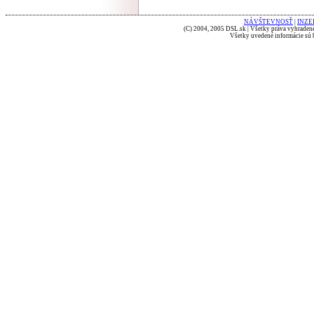
NÁVŠTEVNOSŤ
|
INZE
(C) 2004, 2005 DSL.sk | Všetky práva vyhradené
Všetky uvedené informácie sú b