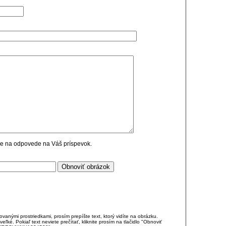
cie na odpovede na Váš príspevok.
anými prostriedkami, prosím prepíšte text, ktorý vidíte na obrázku.
é. Pokiaľ text neviete prečítať, kliknite prosím na tlačidlo "Obnoviť