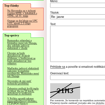
Meno:
Top články
Na Slovensku sa v tichosti
Titulok:
vypína ADSL v lokalitách s
VDSL, už 31. mája
Orange sa doťahuje na UPC
a O2, spustí 2.5 Gbps
Text:
pripojenie
Top správy
Rumunsko odstrelmi a
blokádou mení tok Dunaja,
aby udržalo jadrovú
elektráreň v chode
Chrome sa bude
aktualizovať dvakrát
týždenne, v budúcnosti sa
bude aktualizovať bez
reštartov
Prihláste sa
a povoľte si emailové notifiká
Maďarsko jadrovú elektráreň
nakoniec kompletne
Overovací text:
neodstavilo, Rumunsko mení
tok Dunaja
Slovensko.sk má opäť
technické problémy
Železnice znižujú kvôli teplu
rýchlosť iba na 50 km/h,
spôsobuje to meškanie
V Poľsku spustili takmer
Pre overenie, že komentár sa nepridáva automatizov
gigawatthodinové úložisko,
Písmená musíte zadávať rovnako ako na obrázku veľk
z LiFePO4 článkov