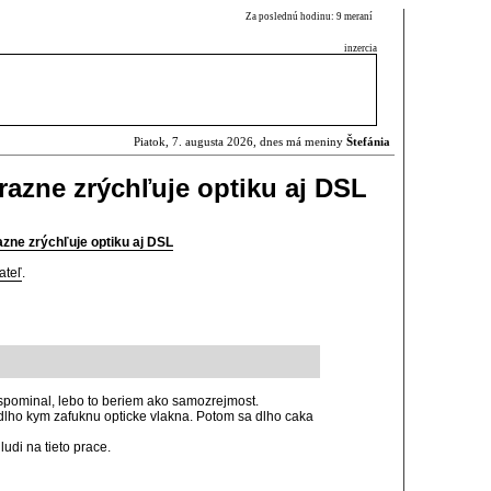
Za poslednú hodinu: 9 meraní
inzercia
Piatok, 7. augusta 2026, dnes má meniny
Štefánia
azne zrýchľuje optiku aj DSL
zne zrýchľuje optiku aj DSL
ateľ
.
spominal, lebo to beriem ako samozrejmost.
lho kym zafuknu opticke vlakna. Potom sa dlho caka
udi na tieto prace.