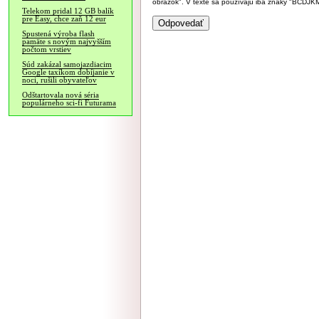
obrázok". V texte sa používajú iba znaky "BC
Telekom pridal 12 GB balík
pre Easy, chce zaň 12 eur
Spustená výroba flash
pamäte s novým najvyšším
počtom vrstiev
Súd zakázal samojazdiacim
Google taxíkom dobíjanie v
noci, rušili obyvateľov
Odštartovala nová séria
populárneho sci-fi Futurama