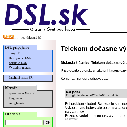
neprihlásený
Telekom dočasne výr
DSL pripojenie
Ceny DSL
Dostupnosť DSL
Diskusia k článku:
Telekom dočasne výra
Fórum o DSL
Výsledky meraní
Prispievajte do diskusií ako
prihlásený užív
Satelitná mapa SR
Komentár, na ktorý odpovedáte:
Merače
Re: jasne
Speedmeter
Merania
Od: jljll | Pridané: 2020-05-06 14:54:07
Pingmeter
Googlemeter
Bol problem s ludmi. Byrokraciu som ne
Vykop davno hotovy ale potom sa caka d
na zvaracov.
Hľadanie
Bezne si vedel najst punuky a zhananie l
Odpovedať