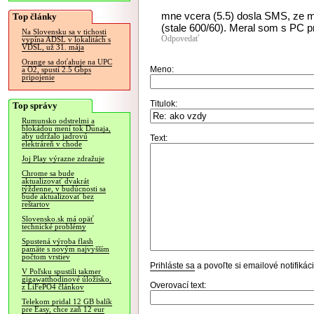
mne vcera (5.5) dosla SMS, ze mi 
Top články
(stale 600/60). Meral som s PC 
Na Slovensku sa v tichosti
Odpovedať
vypína ADSL v lokalitách s
VDSL, už 31. mája
Orange sa doťahuje na UPC
Meno:
a O2, spustí 2.5 Gbps
pripojenie
Titulok:
Top správy
Rumunsko odstrelmi a
blokádou mení tok Dunaja,
aby udržalo jadrovú
Text:
elektráreň v chode
Joj Play výrazne zdražuje
Chrome sa bude
aktualizovať dvakrát
týždenne, v budúcnosti sa
bude aktualizovať bez
reštartov
Slovensko.sk má opäť
technické problémy
Spustená výroba flash
pamäte s novým najvyšším
počtom vrstiev
Prihláste sa
a povoľte si emailové notifiká
V Poľsku spustili takmer
gigawatthodinové úložisko,
Overovací text:
z LiFePO4 článkov
Telekom pridal 12 GB balík
pre Easy, chce zaň 12 eur