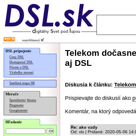
neprihlásený
Telekom dočasne 
DSL pripojenie
Ceny DSL
aj DSL
Dostupnosť DSL
Fórum o DSL
Výsledky meraní
Satelitná mapa SR
Diskusia k článku:
Telekom
Merače
Prispievajte do diskusií ako
p
Speedmeter
Merania
Pingmeter
Komentár, na ktorý odpovedá
Googlemeter
Hľadanie
Re: ako vzdy
Od: xlx | Pridané: 2020-05-06 14: