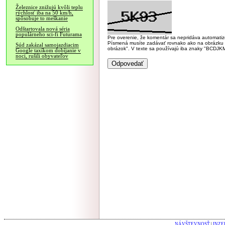
Železnice znižujú kvôli teplu
rýchlosť iba na 50 km/h,
spôsobuje to meškanie
Odštartovala nová séria
populárneho sci-fi Futurama
Pre overenie, že komentár sa nepridáva automatizov
Písmená musíte zadávať rovnako ako na obrázku veľk
Súd zakázal samojazdiacim
obrázok". V texte sa používajú iba znaky "BC
Google taxíkom dobíjanie v
noci, rušili obyvateľov
NÁVŠTEVNOSŤ
|
INZE