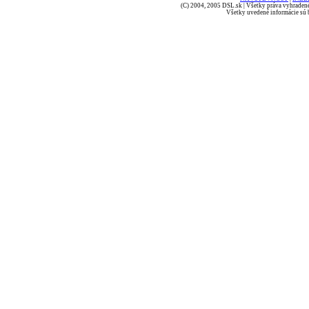
(C) 2004, 2005 DSL.sk | Všetky práva vyhradené
Všetky uvedené informácie sú b