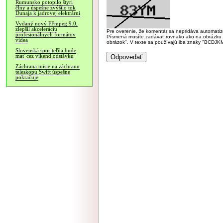
Rumunsko potopilo štyri
člny a úspešne zvýšilo tok
Dunaja k jadrovej elektrárni
Vydaný nový FFmpeg 9.0,
zlepšil akceleráciu
Pre overenie, že komentár sa nepridáva automatizov
profesionálnych formátov
Písmená musíte zadávať rovnako ako na obrázku veľk
videa
obrázok". V texte sa používajú iba znaky "BC
Slovenská sporiteľňa bude
mať cez víkend odstávku
Záchrana misie na záchranu
teleskopu Swift úspešne
pokračuje