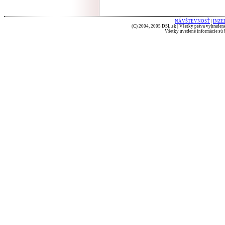
NÁVŠTEVNOSŤ
|
INZE
(C) 2004, 2005 DSL.sk | Všetky práva vyhradené
Všetky uvedené informácie sú b