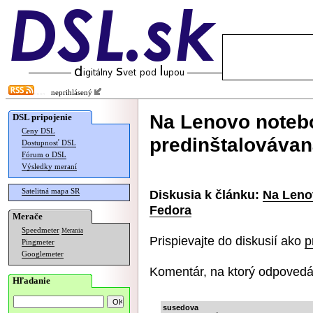
neprihlásený
Na Lenovo noteb
DSL pripojenie
Ceny DSL
predinštalovávan
Dostupnosť DSL
Fórum o DSL
Výsledky meraní
Satelitná mapa SR
Diskusia k článku:
Na Leno
Fedora
Merače
Speedmeter
Merania
Prispievajte do diskusií ako
p
Pingmeter
Googlemeter
Komentár, na ktorý odpovedá
Hľadanie
susedova