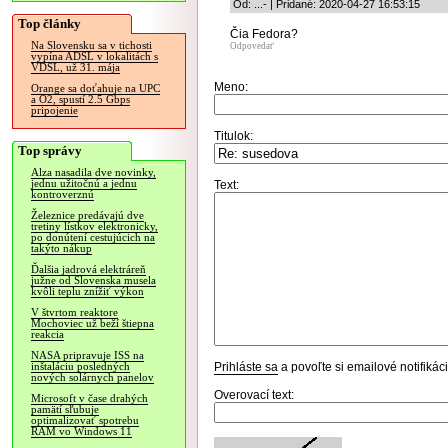
Od: ...- | Pridané: 2020-04-27 16:53:15
Top články
Čia Fedora?
Na Slovensku sa v tichosti
Odpovedať
vypína ADSL v lokalitách s
VDSL, už 31. mája
Meno:
Orange sa doťahuje na UPC
a O2, spustí 2.5 Gbps
pripojenie
Titulok:
Top správy
Alza nasadila dve novinky,
jednu užitočnú a jednu
Text:
kontroverznú
Železnice predávajú dve
tretiny lístkov elektronicky,
po donútení cestujúcich na
takýto nákup
Ďalšia jadrová elektráreň
južne od Slovenska musela
kvôli teplu znížiť výkon
V štvrtom reaktore
Mochoviec už beží štiepna
reakcia
NASA pripravuje ISS na
Prihláste sa
a povoľte si emailové notifiká
inštaláciu posledných
nových solárnych panelov
Overovací text:
Microsoft v čase drahých
pamätí sľubuje
optimalizovať spotrebu
RAM vo Windows 11