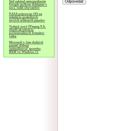
Súd zakázal samojazdiacim
Google taxíkom dobíjanie v
noci, rušili obyvateľov
NASA pripravuje ISS na
inštaláciu posledných
nových solárnych panelov
Vydaný nový FFmpeg 9.0,
zlepšil akceleráciu
profesionálnych formátov
videa
Microsoft v čase drahých
pamätí sľubuje
optimalizovať spotrebu
RAM vo Windows 11