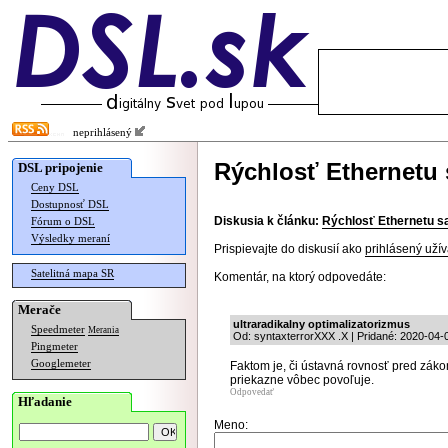
neprihlásený
Rýchlosť Ethernetu 
DSL pripojenie
Ceny DSL
Dostupnosť DSL
Diskusia k článku:
Rýchlosť Ethernetu s
Fórum o DSL
Výsledky meraní
Prispievajte do diskusií ako
prihlásený užív
Satelitná mapa SR
Komentár, na ktorý odpovedáte:
Merače
ultraradikalny optimalizatorizmus
Speedmeter
Merania
Od: syntaxterrorXXX .X | Pridané: 2020-04-
Pingmeter
Googlemeter
Faktom je, či ústavná rovnosť pred záko
priekazne vôbec povoľuje.
Odpovedať
Hľadanie
Meno: