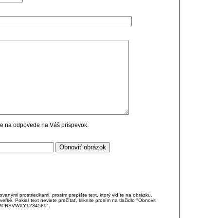
cie na odpovede na Váš príspevok.
anými prostriedkami, prosím prepíšte text, ktorý vidíte na obrázku.
é. Pokiaľ text neviete prečítať, kliknite prosím na tlačidlo "Obnoviť
DJKMPRSVWXY1234589".