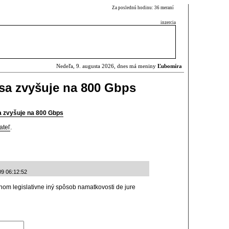
Za poslednú hodinu: 36 meraní
inzercia
Nedeľa, 9. augusta 2026, dnes má meniny
Ľubomíra
sa zvyšuje na 800 Gbps
a zvyšuje na 800 Gbps
ateľ
.
09 06:12:52
nom legislativne iný spôsob namatkovosti de jure