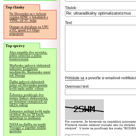
Top články
Titulok:
Na Slovensku sa v tichosti
vypína ADSL v lokalitách s
VDSL, už 31. mája
Text:
Orange sa doťahuje na UPC
a O2, spustí 2.5 Gbps
pripojenie
Top správy
Alza nasadila dve novinky,
jednu užitočnú a jednu
kontroverznú
Maďarsko jadrovú elektráreň
nakoniec kompletne
neodstavilo, Rumunsko mení
tok Dunaja
Prihláste sa
a povoľte si emailové notifiká
Ďalšia jadrová elektráreň
južne od Slovenska musela
Overovací text:
kvôli teplu znížiť výkon
Železnice predávajú dve
tretiny lístkov elektronicky,
po donútení cestujúcich na
takýto nákup
Železnice znižujú kvôli teplu
rýchlosť iba na 50 km/h,
spôsobuje to meškanie
Pre overenie, že komentár sa nepridáva automatizov
NASA na diaľku na sonde
Písmená musíte zadávať rovnako ako na obrázku veľk
Voyager 2 úspešne znížila
obrázok". V texte sa používajú iba znaky "BC
spotrebu