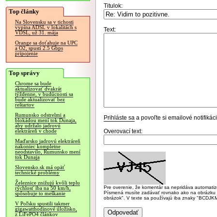
Titulok:
Top články
Na Slovensku sa v tichosti
vypína ADSL v lokalitách s
Text:
VDSL, už 31. mája
Orange sa doťahuje na UPC
a O2, spustí 2.5 Gbps
pripojenie
Top správy
Chrome sa bude
aktualizovať dvakrát
týždenne, v budúcnosti sa
bude aktualizovať bez
reštartov
Rumunsko odstrelmi a
Prihláste sa
a povoľte si emailové notifiká
blokádou mení tok Dunaja,
aby udržalo jadrovú
Overovací text:
elektráreň v chode
Maďarsko jadrovú elektráreň
nakoniec kompletne
neodstavilo, Rumunsko mení
tok Dunaja
Slovensko.sk má opäť
technické problémy
Železnice znižujú kvôli teplu
Pre overenie, že komentár sa nepridáva automatizov
rýchlosť iba na 50 km/h,
Písmená musíte zadávať rovnako ako na obrázku veľk
spôsobuje to meškanie
obrázok". V texte sa používajú iba znaky "BC
V Poľsku spustili takmer
gigawatthodinové úložisko,
z LiFePO4 článkov