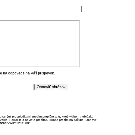
cie na odpovede na Váš príspevok.
anými prostriedkami, prosím prepíšte text, ktorý vidíte na obrázku.
é. Pokiaľ text neviete prečítať, kliknite prosím na tlačidlo "Obnoviť
DJKMPRSVWXY1234589".