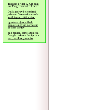
Telekom pridal 12 GB balík
pre Easy, chce zaň 12 eur
Ďalšia jadrová elektráreň
južne od Slovenska musela
kvôli teplu znížiť výkon
Spustená výroba flash
pamäte s novým najvyšším
počtom vrstiev
Súd zakázal samojazdiacim
Google taxíkom dobíjanie v
noci, rušili obyvateľov