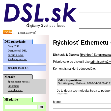
neprihlásený
Rýchlosť Ethernetu 
DSL pripojenie
Ceny DSL
Dostupnosť DSL
Diskusia k článku:
Rýchlosť Ethernetu s
Fórum o DSL
Výsledky meraní
Prispievajte do diskusií ako
prihlásený užív
Satelitná mapa SR
Komentár, na ktorý odpovedáte:
Merače
Vidim to pozitivne.
Speedmeter
Merania
Od: Wolfgang | Pridané: 2020-04-08 09:45:2
Pingmeter
Googlemeter
Je to dobra technologia, treba to podpori
Odpovedať
Hľadanie
Meno: