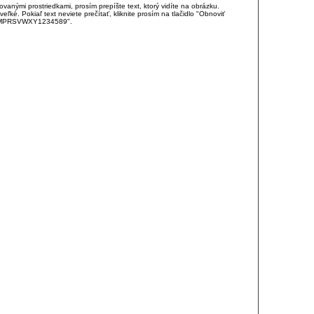
anými prostriedkami, prosím prepíšte text, ktorý vidíte na obrázku.
é. Pokiaľ text neviete prečítať, kliknite prosím na tlačidlo "Obnoviť
DJKMPRSVWXY1234589".