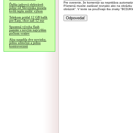
Pre overenie, že komentár sa nepridáva automatizov
Ďalšia jadrová elektráreň
Písmená musíte zadávať rovnako ako na obrázku veľk
južne od Slovenska musela
obrázok". V texte sa používajú iba znaky "BC
kvôli teplu znížiť výkon
Telekom pridal 12 GB balík
pre Easy, chce zaň 12 eur
Spustená výroba flash
pamäte s novým najvyšším
počtom vrstiev
Alza nasadila dve novinky,
jednu užitočnú a jednu
kontroverznú