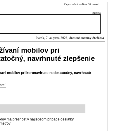
Za poslednú hodinu: 52 meraní
inzercia
Piatok, 7. augusta 2026, dnes má meniny
Štefánia
žívaní mobilov pri
atočný, navrhnuté zlepšenie
ívaní mobilov pri koronavíruse nedostatočný, navrhnuté
ateľ
.
atorov ma presnost v najlepsom pripade desiatky
 metrov