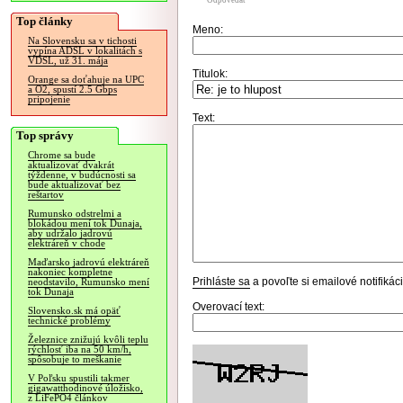
Odpovedať
Top články
Meno:
Na Slovensku sa v tichosti
vypína ADSL v lokalitách s
VDSL, už 31. mája
Titulok:
Orange sa doťahuje na UPC
a O2, spustí 2.5 Gbps
pripojenie
Text:
Top správy
Chrome sa bude
aktualizovať dvakrát
týždenne, v budúcnosti sa
bude aktualizovať bez
reštartov
Rumunsko odstrelmi a
blokádou mení tok Dunaja,
aby udržalo jadrovú
elektráreň v chode
Maďarsko jadrovú elektráreň
nakoniec kompletne
Prihláste sa
a povoľte si emailové notifiká
neodstavilo, Rumunsko mení
tok Dunaja
Overovací text:
Slovensko.sk má opäť
technické problémy
Železnice znižujú kvôli teplu
rýchlosť iba na 50 km/h,
spôsobuje to meškanie
V Poľsku spustili takmer
gigawatthodinové úložisko,
z LiFePO4 článkov