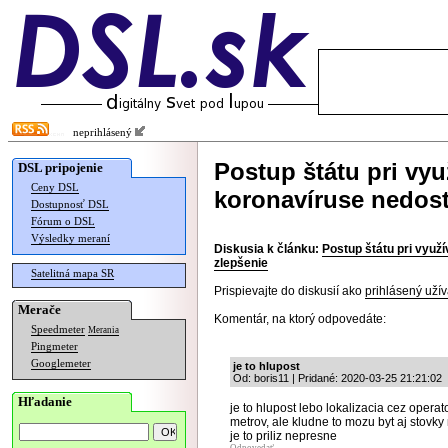
neprihlásený
Postup štátu pri vyu
DSL pripojenie
Ceny DSL
koronavíruse nedost
Dostupnosť DSL
Fórum o DSL
Výsledky meraní
Diskusia k článku:
Postup štátu pri využ
zlepšenie
Satelitná mapa SR
Prispievajte do diskusií ako
prihlásený užív
Merače
Komentár, na ktorý odpovedáte:
Speedmeter
Merania
Pingmeter
Googlemeter
je to hlupost
Od: boris11 | Pridané: 2020-03-25 21:21:02
Hľadanie
je to hlupost lebo lokalizacia cez oper
metrov, ale kludne to mozu byt aj stovky
je to priliz nepresne