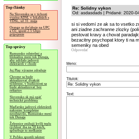
Top články
Re: Solidny vykon
Od: asdasdads | Pridané: 2020-0
Na Slovensku sa v tichosti
vypína ADSL v lokalitách s
VDSL, už 31. mája
si si vedomí ze ak sa to vsetko z
Orange sa doťahuje na UPC
ani ziadne zachranne zlozky (poli
a O2, spustí 2.5 Gbps
pestovat kravy a chovat paradajky
pripojenie
bezacitny psychopat ktory ti na m
semeniky na obed
Top správy
Odpovedať
Rumunsko odstrelmi a
blokádou mení tok Dunaja,
aby udržalo jadrovú
Meno:
elektráreň v chode
Joj Play výrazne zdražuje
Chrome sa bude
Titulok:
aktualizovať dvakrát
týždenne, v budúcnosti sa
bude aktualizovať bez
reštartov
Text:
Slovensko.sk má opäť
technické problémy
Maďarsko jadrovú elektráreň
nakoniec kompletne
neodstavilo, Rumunsko mení
tok Dunaja
Železnice znižujú kvôli teplu
rýchlosť iba na 50 km/h,
spôsobuje to meškanie
V Poľsku spustili takmer