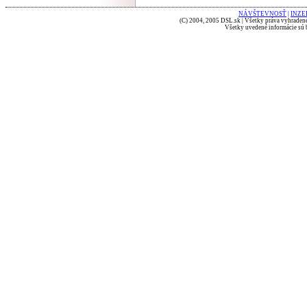
NÁVŠTEVNOSŤ
|
INZE
(C) 2004, 2005 DSL.sk | Všetky práva vyhradené
Všetky uvedené informácie sú b