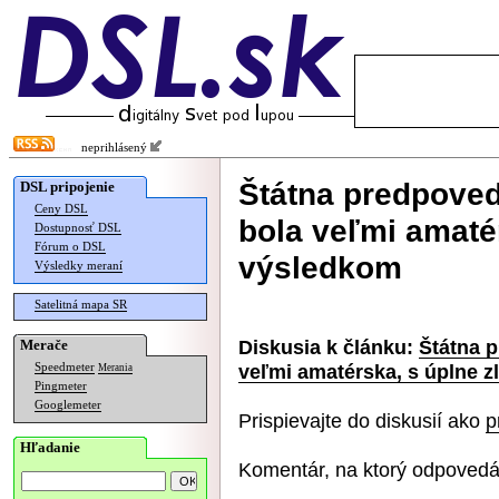
neprihlásený
Štátna predpoveď
DSL pripojenie
Ceny DSL
bola veľmi amaté
Dostupnosť DSL
Fórum o DSL
výsledkom
Výsledky meraní
Satelitná mapa SR
Diskusia k článku:
Štátna p
Merače
veľmi amatérska, s úplne 
Speedmeter
Merania
Pingmeter
Googlemeter
Prispievajte do diskusií ako
p
Hľadanie
Komentár, na ktorý odpovedá