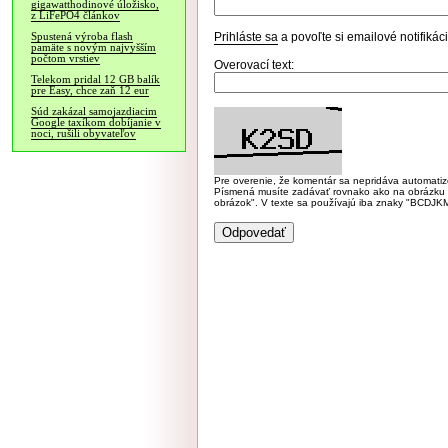
gigawatthodinové úložisko,
z LiFePO4 článkov
Prihláste sa
a povoľte si emailové notifiká
Spustená výroba flash
pamäte s novým najvyšším
počtom vrstiev
Overovací text:
Telekom pridal 12 GB balík
pre Easy, chce zaň 12 eur
Súd zakázal samojazdiacim
Google taxíkom dobíjanie v
noci, rušili obyvateľov
Pre overenie, že komentár sa nepridáva automatizov
Písmená musíte zadávať rovnako ako na obrázku veľk
obrázok". V texte sa používajú iba znaky "BC